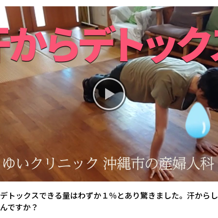
お産について
親と子の結びつき支援
母乳育児
予防接種
その他の診療内容
‘さんルーム’ でさまざまな講座・クラス
遠方にお住まいで当院での出産を希望される方へ
デトックスできる量はわずか１％とあり驚きました。汗からし
んですか？
医師プロフィール