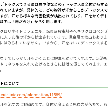
デトックスできる量は尿や便などのデトックス量全体からする
れていますが、具体的に、どの物質が汗からしかデトックスで
English Page
すが、汗から様々な有害物質が検出されており、汗をかくデト
以下は「毒だらけ」から引用します。
リクロリネイトビフェニル、塩素系殺虫剤やヘキサクロロベン
に入った後の汗から検出されています。重金属の検出もありま
にはみられていません。ですから、汗をはいてデトックスする
ウナでしっかり汗をかくことは解毒を助けてくれます。足浴も
やミネラルを入れてあげるとさらに排泄を促してくれます。エ
。
トについて
.yuiclinic.com/information/11589/
汗を流すのはお勧めです。身体が冷えると免疫力が落ちて、あ