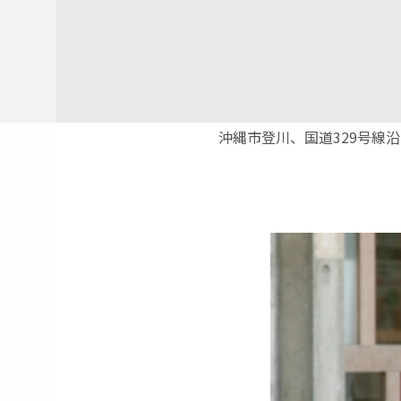
沖縄市登川、国道329号線