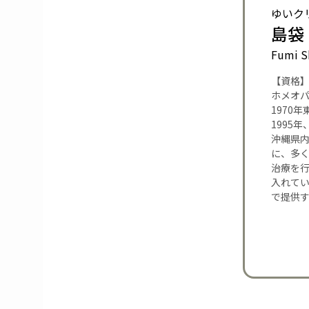
ゆいク
島袋
Fumi S
【資格
ホメオ
1970
1995
沖縄県内
に、多
治療を
入れて
で提供