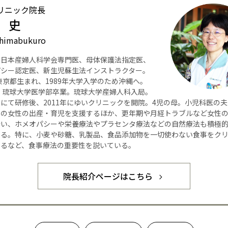
リニック院長
 史
himabukuro
】日本産婦人科学会専門医、母体保護法指定医、
パシー認定医、新生児蘇生法インストラクター。
年東京都生まれ、1989年大学入学のため沖縄へ。
年、琉球大学医学部卒業。琉球大学産婦人科入局。
にて研修後、2011年にゆいクリニックを開院。4児の母。小児科医の
くの女性の出産・育児を支援するほか、更年期や月経トラブルなど女性
行い、ホメオパシーや栄養療法やプラセンタ療法などの自然療法も積極
いる。特に、小麦や砂糖、乳製品、食品添加物を一切使わない食事をク
するなど、食事療法の重要性を説いている。
院長紹介ページはこちら