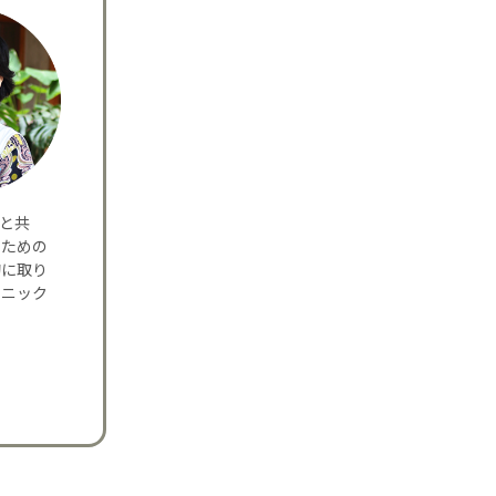
夫と共
のための
的に取り
リニック