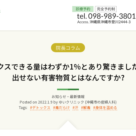
Home
Categories:
院長コラム
交通アクセス
クスできる量はわずか1%とあり驚きまし
出せない有害物質とはなんですか?
院長からのごあいさつ
ゆいクリニックの経営理念
お知らせ・最新情報
Posted on
2022.1.9
by
ゆいクリニック (沖縄市の産婦人科)
Tags:
デトックス
毒だらけ
汗
解毒
身体を温める
診療料金
妊婦健診