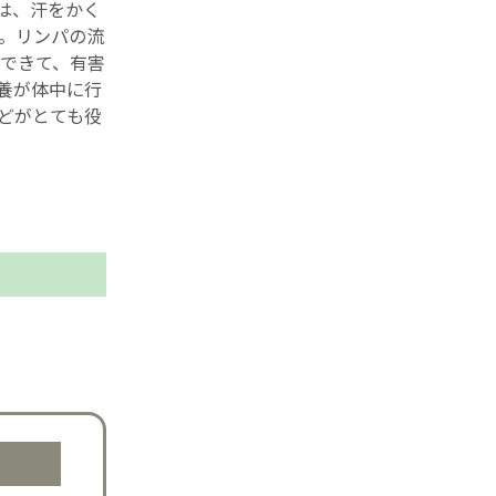
は、汗をかく
。リンパの流
できて、有害
養が体中に行
どがとても役