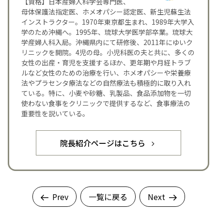
【資格】日本産婦人科学会専門医、
母体保護法指定医、ホメオパシー認定医、新生児蘇生法
インストラクター。1970年東京都生まれ、1989年大学入
学のため沖縄へ。1995年、琉球大学医学部卒業。琉球大
学産婦人科入局。沖縄県内にて研修後、2011年にゆいク
リニックを開院。4児の母。小児科医の夫と共に、多くの
女性の出産・育児を支援するほか、更年期や月経トラブ
ルなど女性のための治療を行い、ホメオパシーや栄養療
法やプラセンタ療法などの自然療法も積極的に取り入れ
ている。特に、小麦や砂糖、乳製品、食品添加物を一切
使わない食事をクリニックで提供するなど、食事療法の
重要性を説いている。
院長紹介ページはこちら
Prev
一覧に戻る
Next