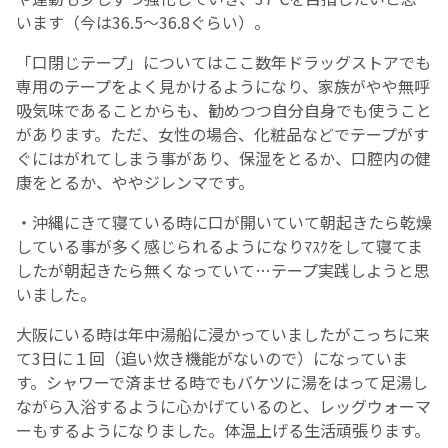
います（今は36.5～36.8ぐらい）。
「口閉じテープ」についてはここ数年ドラッグストアでも
専用のテープをよく見かけるようになり、家族がやや無呼
吸気味であることからも、勧めつつ自分自身でも使うこと
があります。ただ、女性の場合、化粧品などでテープがす
ぐにはがれてしまう事があり、保湿をとるか、口腔内の健
康をとるか、ややジレンマです。
・沖縄にきて寝ている時に口が開いていて朝起きたら乾燥
している事が多く感じられるようになりﾏｽｸをして寝てま
したが朝起きたら無くなっていて…テープ実践しようと思
いました。
大阪にいる時は年中湯船に浸かっていましたがこっちに来
て3日に１回（追い炊き機能がないので）になっていま
す。シャワーで済ませる時でもバケツに湯をはって足湯し
ながら入浴するように心かげているのと、レッグウォーマ
ーもするようになりました。体温上げる生活頑張ります。