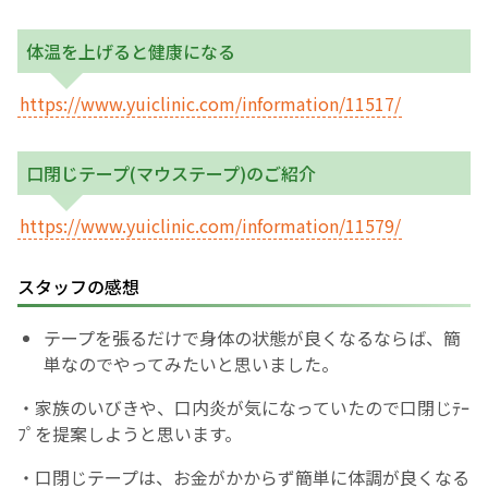
お産について
体温を上げると健康になる
https://www.yuiclinic.com/information/11517/
親と子の結びつき支援
母乳育児
口閉じテープ(マウステープ)のご紹介
https://www.yuiclinic.com/information/11579/
予防接種
スタッフの感想
その他の診療内容
テープを張るだけで身体の状態が良くなるならば、簡
‘さんルーム’ でさまざまな講座・クラス
単なのでやってみたいと思いました。
・家族のいびきや、口内炎が気になっていたので口閉じﾃｰ
遠方にお住まいで当院での出産を希望される方へ
ﾌﾟを提案しようと思います。
医師プロフィール
・口閉じテープは、お金がかからず簡単に体調が良くなる