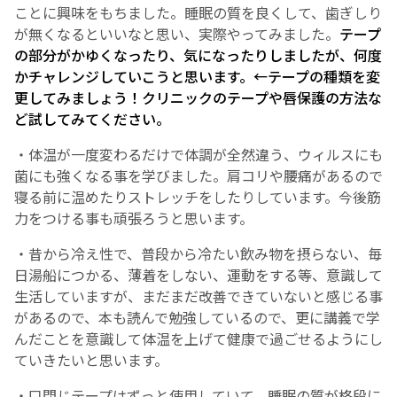
ことに興味をもちました。睡眠の質を良くして、歯ぎしり
が無くなるといいなと思い、実際やってみました。
テープ
English Page
の部分がかゆくなったり、気になったりしましたが、何度
かチャレンジしていこうと思います。←テープの種類を変
更してみましょう！クリニックのテープや唇保護の方法な
ど試してみてください。
・体温が一度変わるだけで体調が全然違う、ウィルスにも
菌にも強くなる事を学びました。肩コリや腰痛があるので
寝る前に温めたりストレッチをしたりしています。今後筋
力をつける事も頑張ろうと思います。
・昔から冷え性で、普段から冷たい飲み物を摂らない、毎
日湯船につかる、薄着をしない、運動をする等、意識して
生活していますが、まだまだ改善できていないと感じる事
があるので、本も読んで勉強しているので、更に講義で学
んだことを意識して体温を上げて健康で過ごせるようにし
ていきたいと思います。
・口閉じテープはずっと使用していて、睡眠の質が格段に