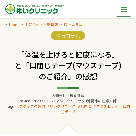
Skip
to
content
Home
お知らせ・最新情報
院長コラム
Categories:
院長コラム
Home
「体温を上げると健康になる」
交通アクセス
と「口閉じテープ(マウステープ)
のご紹介」の感想
院長からのごあいさつ
ゆいクリニックの経営理念
お知らせ・最新情報
Posted on
2022.2.12
by
ゆいクリニック (沖縄市の産婦人科)
Tags:
スタッフの感想
ゆいクリニック
低体温
体温を上げる
口閉
じテープ
診療料金
妊婦健診