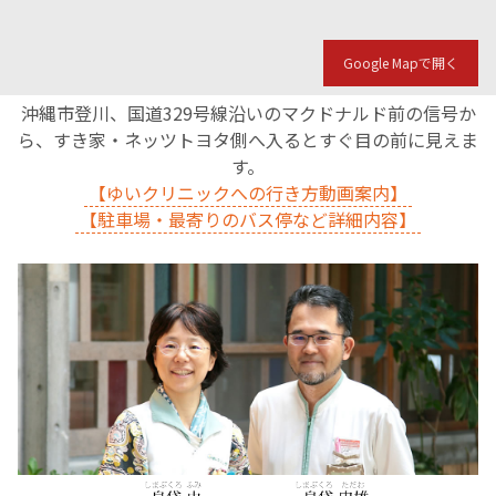
Google Mapで開く
沖縄市登川、国道329号線沿いのマクドナルド前の信号か
ら、すき家・ネッツトヨタ側へ入るとすぐ目の前に見えま
す。
【ゆいクリニックへの行き方動画案内】
【駐車場・最寄りのバス停など詳細内容】