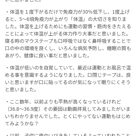
・体温を１度下がるだけで免疫力が30％低下し、1度上げ
ると、5～6倍免疫力が上がり「体温」の大切さを知りま
した。体温を上げるためにも運動の習慣・筋肉をきたえる
ことによって体温が上がる体力作り大事だと思いました。
寝る時のマウステープも口呼吸ではなく鼻呼吸することで
口の中の環境を良くし、いろんな病気予防し、睡眠の質も
あがり、健康に良い事だと思いました。
・体温が低いのを自覚していて、最近は運動とお風呂で温
める事を意識するようになりました。口閉じテープは、良
いと思いますが口に貼ってるのが気になって眠りにくそう
と思いました。
・ここ数年、以前よりも平熱が高くなっているけれど
（36.8～36.9度）その要因は動画拝見してみましたがいま
いちわかりませんでした。とくにやってない運動もはじめ
てみようかな？
・以前、子供に夜中いびきをしているよっていわれたこと