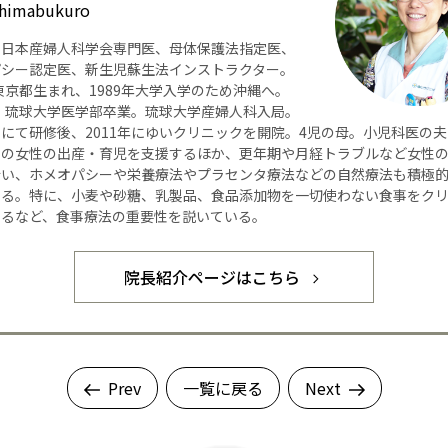
himabukuro
】日本産婦人科学会専門医、母体保護法指定医、
パシー認定医、新生児蘇生法インストラクター。
年東京都生まれ、1989年大学入学のため沖縄へ。
年、琉球大学医学部卒業。琉球大学産婦人科入局。
にて研修後、2011年にゆいクリニックを開院。4児の母。小児科医の
くの女性の出産・育児を支援するほか、更年期や月経トラブルなど女性
行い、ホメオパシーや栄養療法やプラセンタ療法などの自然療法も積極
いる。特に、小麦や砂糖、乳製品、食品添加物を一切使わない食事をク
するなど、食事療法の重要性を説いている。
院長紹介ページはこちら
Prev
一覧に戻る
Next