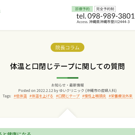
Home
Categories:
院長コラム
交通アクセス
体温と口閉じテープに関しての質問
院長からのごあいさつ
お知らせ・最新情報
Posted on
2022.2.12
by
ゆいクリニック (沖縄市の産婦人科)
ゆいクリニックの経営理念
Tags:
低体温
体温を上げる
口閉じテープ
慢性上咽頭炎
栄養療法外来
診療料金
妊婦健診
ると健康になる