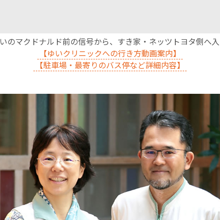
沿いのマクドナルド前の信号から、すき家・ネッツトヨタ側へ
【ゆいクリニックへの行き方動画案内】
【駐車場・最寄りのバス停など詳細内容】