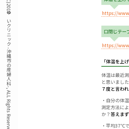
Copyright(C)2018ゆいクリニック -沖縄市の産婦人科-, ALL Rights Reserved.
https://www
口閉じテー
https://www
「体温を上げ
体温は最近測
と思いまし
７度と言われ
・自分の体温
測定方法によ
か？
答えまず
・平均37℃