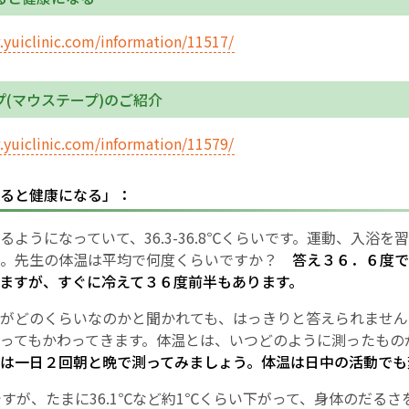
お産について
.yuiclinic.com/information/11517/
親と子の結びつき支援
プ(マウステープ)のご紹介
母乳育児
.yuiclinic.com/information/11579/
予防接種
ると健康になる」：
るようになっていて、36.3-36.8℃くらいです。運動、入浴を
その他の診療内容
た。先生の体温は平均で何度くらいですか？
答え３６．６度で
ますが、すぐに冷えて３６度前半もあります。
‘さんルーム’ でさまざまな講座・クラス
がどのくらいなのかと聞かれても、はっきりと答えられません
ってもかわってきます。体温とは、いつどのように測ったもの
遠方にお住まいで当院での出産を希望される方へ
は一日２回朝と晩で測ってみましょう。体温は日中の活動でも
ですが、たまに36.1℃など約1℃くらい下がって、身体のだるさ
医師プロフィール