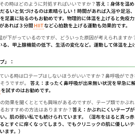
その時はどのように対処すればいいですか？
答え：身体を温め
だるいと気づけるのは素晴らしい！時間があれば入浴や足浴、
English Page
を足裏に貼るのもお勧めです。物理的に体温を上げると免疫力
があれば３分間
HIIT
など心拍数を上げる運動も効果的です。
温が下がっているのですが、どういった原因が考えられますか
いる、甲上腺機能の低下、生活の変化など。運動して体温を上
プ」：
ている時は口テープはしないほうがいいですか？鼻呼吸ができ
りそうですが。
答え：まったく鼻呼吸が出来無い状況を早急に
い
を試すのはお勧めです。
ﾌﾟの効果を聞くととても興味があるのですが、テープ類でかぶ
るおすすめの方法はありますか？
答え：かぶれにくいテープが
い。肌の弱い私でも続けられています。（湿布をはると真っ赤
るとすぐに痒くなってしまう、でもクリニックの肌に優しいテ
います。）