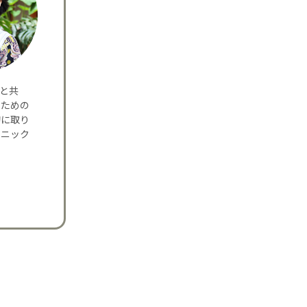
夫と共
のための
的に取り
リニック