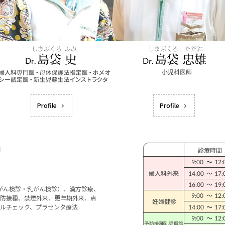
Profile
Profile
宮がん検診・乳がん検診）、漢方診療、
防接種、禁煙外来、更年期外来、点
ルチェック、プラセンタ療法