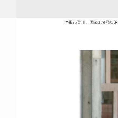
沖縄市登川、国道329号線