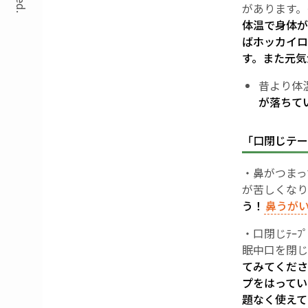
があります。
体温で身体が
ばホッカイロ
す。
また元気
昔より体
が落ちて
「口閉じテー
・鼻がつまっ
が苦しくな
う！
鼻うが
・口閉じﾃｰ
眠中口を閉じ
てみてくださ
プをはってい
題なく使えて