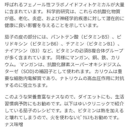
呼ばれるフェノール性フラボノイドフィトケミカルが大量
に含まれています。 科学的研究は、これらの抗酸化物質
English Page
が癌、老化、炎症、および神経学的疾患に対して潜在的に
健康に良い影響を与えることを示しています。
茄子の皮の部分には、パントテン酸（ビタミンB5）、ピ
リドキシン（ビタミンB6）、チアミン（ビタミンB1）、
ナイアシン（B3）など、ビタミンの必須B複合体グループ
が多く含まれています。 同様にマンガン、銅、鉄、カリ
ウム。 マンガンは、抗酸化酵素スーパーオキシドジスム
ターゼ（SOD)の補因子として使われます。 カリウムは重
要な細胞内電解質であり、ナトリウムの高血圧作用に対抗
するのに役立ちます。
このような栄養豊富なナスなので、ダイエットにも、生活
習慣病予防にもお勧めです。以下はゆいクリニックで紹介
している茄子のレシピです。また、ビタミンは熱を加える
と壊れてしまうので、火を使わないﾋﾟｸﾙｽもお勧めです。
ナス味噌