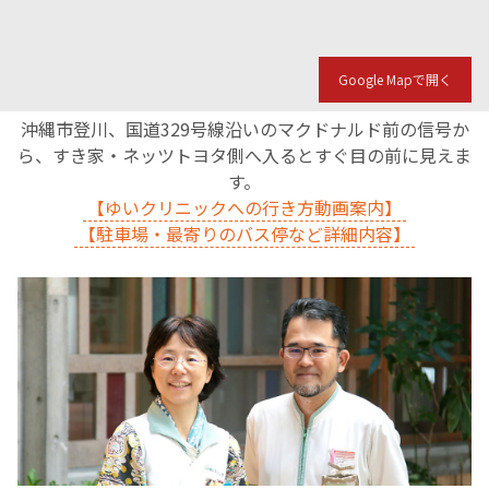
Google Mapで開く
沖縄市登川、国道329号線沿いのマクドナルド前の信号か
ら、すき家・ネッツトヨタ側へ入るとすぐ目の前に見えま
す。
【ゆいクリニックへの行き方動画案内】
【駐車場・最寄りのバス停など詳細内容】