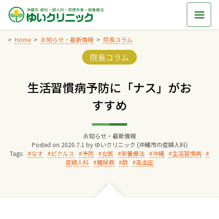
Skip
to
content
Home
お知らせ・最新情報
院長コラム
Categories:
院長コラム
Home
生活習慣病予防に「ナス」がお
交通アクセス
すすめ
院長からのごあいさつ
お知らせ・最新情報
Posted on
2020.7.1
by
ゆいクリニック (沖縄市の産婦人科)
ゆいクリニックの経営理念
Tags:
なす
ピクルス
予防
女医
栄養療法
沖縄
生活習慣病
産婦人科
糖尿病
酢
高血圧
診療料金
妊婦健診