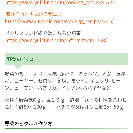
https://www.yuiclinic.com/cooking_recipe/4677/
豚ひき肉とナスのラザニア
https://www.yuiclinic.com/cooking_recipe/4415/
ピクルスレシピ紹介はこちらの記事
https://www.yuiclinic.com/information/5768/
野菜のﾋﾟｸﾙｽ
野菜の例： ナス、大根､赤かぶ、キャベツ、人参、玉ネ
ギ、ゴーヤー、セロリ、冬瓜、モウイ、キュウリ､ビー
ツ、ピーマン、パプリカ、インゲン､パパイヤなど
材料：野菜600ｇ、塩１０ｇ 酢液（以下の材料を合わせ
る）：酢50～100ｇ ハチミツ又はオリゴ糖25～50ｇ
野菜のピクルス作り方