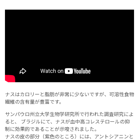
お産について
親と子の結びつき支援
母乳育児
予防接種
その他の診療内容
ナスはカロリーと脂肪が非常に少ないですが、可溶性食物
‘さんルーム’ でさまざまな講座・クラス
繊維の含有量が豊富です。
サンパウロ州立大学生物学研究所で行われた調査研究によ
遠方にお住まいで当院での出産を希望される方へ
ると、 ブラジルにて、ナスが血中高コレステロールの抑
制に効果的であることが示唆されました。
医師プロフィール
ナスの皮の部分（紫色のところ）には、アントシアニンと