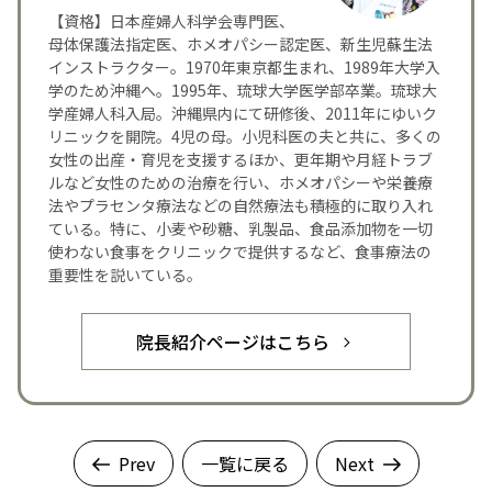
【資格】日本産婦人科学会専門医、
母体保護法指定医、ホメオパシー認定医、新生児蘇生法
インストラクター。1970年東京都生まれ、1989年大学入
学のため沖縄へ。1995年、琉球大学医学部卒業。琉球大
学産婦人科入局。沖縄県内にて研修後、2011年にゆいク
リニックを開院。4児の母。小児科医の夫と共に、多くの
女性の出産・育児を支援するほか、更年期や月経トラブ
ルなど女性のための治療を行い、ホメオパシーや栄養療
法やプラセンタ療法などの自然療法も積極的に取り入れ
ている。特に、小麦や砂糖、乳製品、食品添加物を一切
使わない食事をクリニックで提供するなど、食事療法の
重要性を説いている。
院長紹介ページはこちら
Prev
一覧に戻る
Next