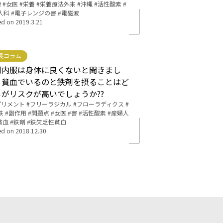
康
女医
栄養
栄養療法外来
沖縄
活性酸素
人科
電子レンジの害
電磁波
ed on
2019.3.21
長コラム
剤内服は身体に良くないと聞きまし
。貧血でいるのと鉄剤を摂ることはど
らがリスクが高いでしょうか??
プリメント
フリーラジカル
フローラディクス
鉄
副作用
問題点
女医
害
活性酸素
産婦人
貧血
鉄剤
鉄欠乏性貧血
ed on
2018.12.30