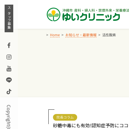
Skip
to
スタッフ募集
content
Home
お知らせ・最新情報
活性酸素
Facebook
Instagram
Youtube
Line
TikTok
院長コラム
砂糖中毒にも有効!認知症予防にココ