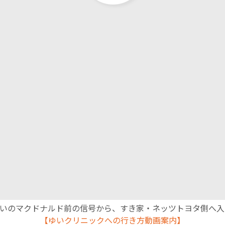
English Page
沿いのマクドナルド前の信号から、すき家・ネッツトヨタ側へ
【ゆいクリニックへの行き方動画案内】