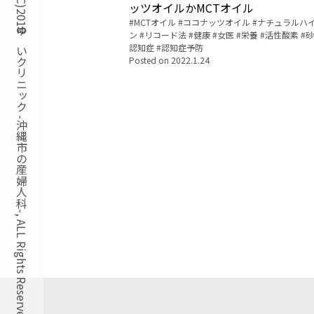
Copyright(C)2018ゆいクリニック -沖縄市の産婦人科-, ALL Rights Reserved.
ッツオイルかMCTオイル
Tags:
MCTオイル
ココナッツオイル
ナチュラルハ
ン
リコード法
健康
女医
栄養
活性酸素
砂
認知症
認知症予防
Posted on
2022.1.24