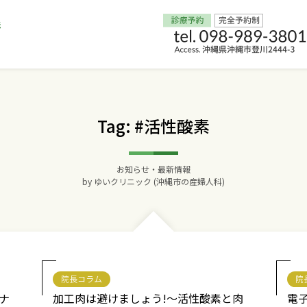
Home
Tag: #活性酸素
交通アクセス
お知らせ・最新情報
院長からのごあいさつ
by
ゆいクリニック (沖縄市の産婦人科)
ゆいクリニックの経営理念
診療料金
院長コラム
院
妊婦健診
ナ
加工肉は避けましょう!～活性酸素と肉
電