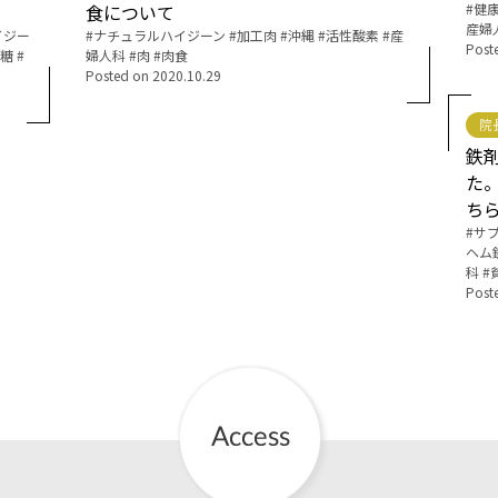
食について
Tags:
健
産婦
イジー
Tags:
ナチュラルハイジーン
加工肉
沖縄
活性酸素
産
お産について
Post
糖
婦人科
肉
肉食
Posted on
2020.10.29
親と子の結びつき支援
院
鉄
母乳育児
た
ち
予防接種
Tags:
サ
ヘム
科
Post
その他の診療内容
‘さんルーム’ でさまざまな講座・クラス
遠方にお住まいで当院での出産を希望される方へ
医師プロフィール