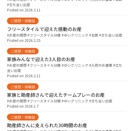
立ち会い出産
Posted on
2026.3.11
English Page
ご感想・体験談
フリースタイルで迎えた感動のお産
Tags:
お産の感想
フリースタイル分娩
ゆいクリニック
女医
立ち会い出産
Posted on
2026.2.25
ご感想・体験談
家族みんなで迎えた3人目のお産
Tags:
お産の感想
フリースタイル分娩
ゆいクリニック
入院のお食事
立ち
会い出産
Posted on
2026.2.11
ご感想・体験談
家族と助産師さんで迎えたチームプレーのお産
Tags:
お産の感想
フリースタイル分娩
ゆいクリニック
立ち会い出産
Posted on
2026.1.7
ご感想・体験談
助産師さんに支えられた30時間のお産