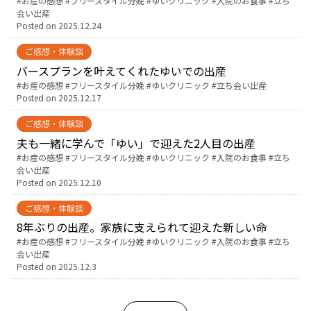
Tags:
お産の感想
フリースタイル分娩
ゆいクリニック
入院のお食事
立ち
会い出産
Posted on
2025.12.24
ご感想・体験談
バースプランを叶えてくれたゆいでの出産
Tags:
お産の感想
フリースタイル分娩
ゆいクリニック
立ち会い出産
Posted on
2025.12.17
ご感想・体験談
夫も一緒に学んで「ゆい」で迎えた2人目の出産
Tags:
お産の感想
フリースタイル分娩
ゆいクリニック
入院のお食事
立ち
会い出産
Posted on
2025.12.10
ご感想・体験談
8年ぶりの出産。家族に支えられて迎えた新しい命
Tags:
お産の感想
フリースタイル分娩
ゆいクリニック
入院のお食事
立ち
会い出産
Posted on
2025.12.3