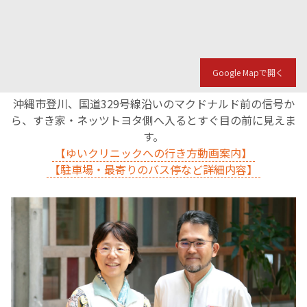
Google Mapで開く
沖縄市登川、国道329号線沿いのマクドナルド前の信号か
ら、すき家・ネッツトヨタ側へ入るとすぐ目の前に見えま
す。
【ゆいクリニックへの行き方動画案内】
【駐車場・最寄りのバス停など詳細内容】