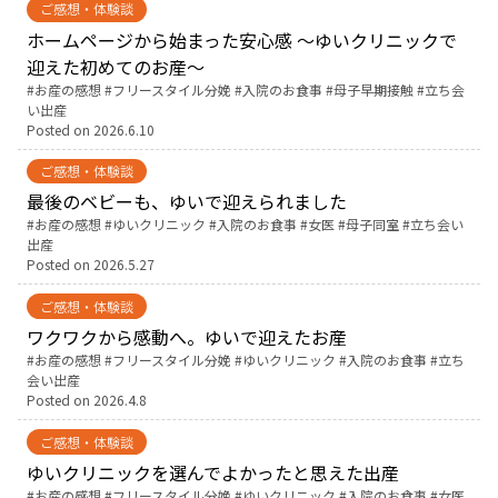
ご感想・体験談
ホームページから始まった安心感 ～ゆいクリニックで
お産について
迎えた初めてのお産～
Tags:
お産の感想
フリースタイル分娩
入院のお食事
母子早期接触
立ち会
親と子の結びつき支援
い出産
Posted on
2026.6.10
母乳育児
ご感想・体験談
最後のベビーも、ゆいで迎えられました
Tags:
お産の感想
ゆいクリニック
入院のお食事
女医
母子同室
立ち会い
予防接種
出産
Posted on
2026.5.27
その他の診療内容
ご感想・体験談
ワクワクから感動へ。ゆいで迎えたお産
‘さんルーム’ でさまざまな講座・クラス
Tags:
お産の感想
フリースタイル分娩
ゆいクリニック
入院のお食事
立ち
会い出産
Posted on
2026.4.8
遠方にお住まいで当院での出産を希望される方へ
ご感想・体験談
ゆいクリニックを選んでよかったと思えた出産
医師プロフィール
Tags:
お産の感想
フリースタイル分娩
ゆいクリニック
入院のお食事
女医