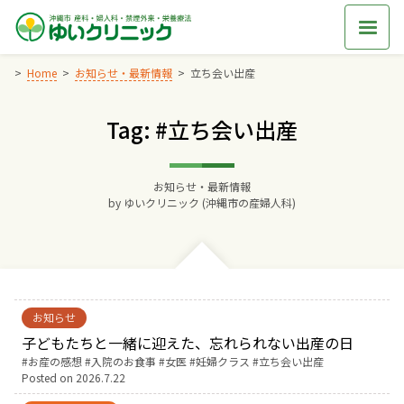
Skip
to
content
Home
お知らせ・最新情報
立ち会い出産
Tag: #立ち会い出産
Home
交通アクセス
お知らせ・最新情報
by
ゆいクリニック (沖縄市の産婦人科)
院長からのごあいさつ
ゆいクリニックの経営理念
お知らせ
診療料金
子どもたちと一緒に迎えた、忘れられない出産の日
Tags:
お産の感想
入院のお食事
女医
妊婦クラス
立ち会い出産
Posted on
2026.7.22
妊婦健診