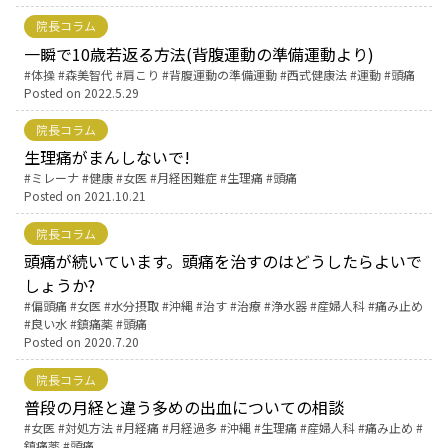
院長コラム
お産について
一瞬で10歳若返る方法(背腹運動の準備運動より)
Tags:
体操
森美智代
肩こり
背腹運動の準備運動
西式健康法
運動
頭痛
Posted on
2022.5.29
親と子の結びつき支援
院長コラム
母乳育児
生理痛がまんしないで!
Tags:
ミレーナ
健康
女医
月経困難症
生理痛
頭痛
Posted on
2021.10.21
予防接種
院長コラム
頭痛が続いています。頭痛を治すのはどうしたらよいで
その他の診療内容
しょうか?
Tags:
偏頭痛
女医
水分摂取
沖縄
治す
治療
浄水器
産婦人科
痛み止め
‘さんルーム’ でさまざまな講座・クラス
良い水
鎮痛薬
頭痛
Posted on
2020.7.20
遠方にお住まいで当院での出産を希望される方へ
院長コラム
普段の月経と違う多めの出血についての相談
Tags:
女医
対処方法
月経痛
月経過多
沖縄
生理痛
産婦人科
痛み止め
医師プロフィール
鎮痛薬
頭痛