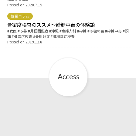
Posted on
2020.7.15
English Page
院長コラム
骨密度検査のススメ～砂糖中毒の体験談
Tags:
女医
改善
月経困難症
沖縄
産婦人科
砂糖
砂糖の害
砂糖中毒
頭
痛
骨密度検査
骨粗鬆症
骨粗鬆症検査
Posted on
2019.12.8