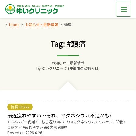
Skip
to
content
Home
お知らせ・最新情報
頭痛
Tag: #頭痛
Home
交通アクセス
お知らせ・最新情報
by
ゆいクリニック (沖縄市の産婦人科)
院長からのごあいさつ
ゆいクリニックの経営理念
院長コラム
診療料金
最近疲れやすい…それ、マグネシウム不足かも?
Tags:
エネルギー代謝
こむら返り
にがり
マグネシウム
ミネラル
栄養
炎症ケア
疲れやすい
疲労感
頭痛
妊婦健診
Posted on
2026.6.26