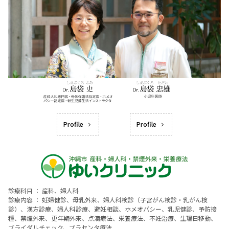
Profile
Profile
診療科目 ： 産科、婦人科
診療内容 ： 妊婦健診、母乳外来、婦人科検診（子宮がん検診・乳がん検
診）、漢方診療、婦人科診療、避妊相談、ホメオパシー、乳児健診、予防接
種、禁煙外来、更年期外来、点滴療法、栄養療法、不妊治療、生理日移動、
ブライダルチェック、プラセンタ療法