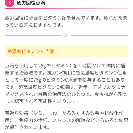
3
疲労回復点滴
English Page
疲労回復に必要なビタミン類を含んでいます。疲れがたま
っている方におすすめです。
高濃度ビタミンＣ点滴
点滴を使用して25gのビタミンCを１時間かけて体内に補
充する治療法です。抗ガン作用に超高濃度ビタミンC点滴
として一度に75gのビタミンC点滴を投与することもあり
ます。超高濃度ビタミンC点滴は、近年、アメリカやカナ
ダで発見された最新の治療法のひとつで、今後抗がん剤と
して認可される可能性もあります。
若返り効果（シミ、しわ、たるみくすみ改善や抗酸化作
用）、免疫力の増強、ストレスの解消などいろいろな効果
が報告されています。