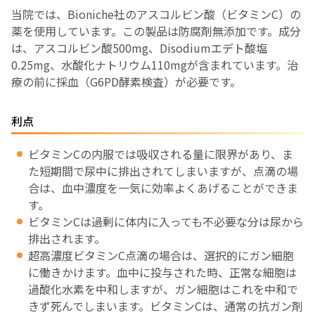
当院では、Bioniche社のアスコルビン酸（ビタミンC）の
薬を使用しています。この製品は防腐剤無添加です。成分
は、アスコルビン酸500mg、Disodiumエデト酸塩
0.25mg、水酸化ナトリウム110mgが含まれています。治
療の前に採血（G6PD酵素検査）が必要です。
利点
ビタミンCの内服では吸収される量に限界があり、ま
た短期間で尿中に排出されてしまいますが、点滴の場
合は、血中濃度を一気に効率よくあげることができま
す。
ビタミンCは過剰に体内に入っても不必要な分は尿から
排出されます。
超高濃度ビタミンC点滴の場合は、選択的にガン細胞
に働きかけます。血中に投与された時、正常な細胞は
過酸化水素を中和しますが、ガン細胞はこれを中和で
きず死んでしまいます。ビタミンCは、通常の抗ガン剤