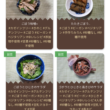
English Page
ごぼう味噌⭐︎
たたきごぼう..
Tags:
カゼインフリー
きのこ
グル
Tags:
ごぼう
ビーガン
ベジタリア
テンフリー
ごぼう
ビーガン
ン
手作りみりん
砂糖なし
砂
ベジタリアン
ゆいレシピ
添加
糖不使用
物不使用
甘酒
砂糖なし
砂糖
不使用
Categories:
Categories:
副菜
副菜
ごぼうとひじきのサラダ
ゴボウとひじきと高きびのサラダ
Tags:
カゼインフリー
グルテンフリ
Tags:
カゼインフリー
グルテンフリ
ー
ごぼう
ビーガン
ひじき
ー
ごぼう
ビーガン
ひじき
ベジタリアン
ゆいレシピ
砂糖
ベジタリアン
ゆいレシピ
人参
なし
砂糖不使用
豆乳マヨネー
砂糖なし
砂糖不使用
豆乳マ
ズ
豆苗
ヨネーズ
高キビ