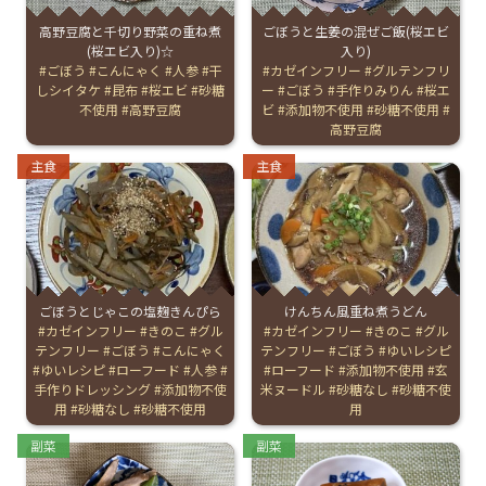
高野豆腐と千切り野菜の重ね煮
ごぼうと生姜の混ぜご飯(桜エビ
お産について
(桜エビ入り)☆
入り)
Tags:
ごぼう
こんにゃく
人参
干
Tags:
カゼインフリー
グルテンフリ
しシイタケ
昆布
桜エビ
砂糖
ー
ごぼう
手作りみりん
桜エ
親と子の結びつき支援
不使用
高野豆腐
ビ
添加物不使用
砂糖不使用
高野豆腐
母乳育児
Categories:
Categories:
主食
主食
予防接種
その他の診療内容
ごぼうとじゃこの塩麹きんぴら
けんちん風重ね煮うどん
Tags:
カゼインフリー
きのこ
グル
Tags:
カゼインフリー
きのこ
グル
‘さんルーム’ でさまざまな講座・クラス
テンフリー
ごぼう
こんにゃく
テンフリー
ごぼう
ゆいレシピ
ゆいレシピ
ローフード
人参
ローフード
添加物不使用
玄
手作りドレッシング
添加物不使
米ヌードル
砂糖なし
砂糖不使
用
砂糖なし
砂糖不使用
用
遠方にお住まいで当院での出産を希望される方へ
Categories:
Categories:
副菜
副菜
医師プロフィール