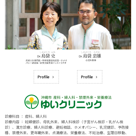
Profile
Profile
診療科目 ： 産科、婦人科
診療内容 ： 妊婦健診、母乳外来、婦人科検診（子宮がん検診・乳がん検
診）、漢方診療、婦人科診療、避妊相談、ホメオパシー、乳児健診、予防接
種、禁煙外来、更年期外来、点滴療法、栄養療法、不妊治療、生理日移動、