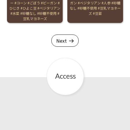
ー
コーン
ごぼう
ビーガン
ガン
ベジタリアン
人参
砂糖
ひじき
ひよこ豆
ベジタリアン
なし
砂糖不使用
豆乳マヨネー
水菜
砂糖なし
砂糖不使用
ズ
豆苗
豆乳マヨネーズ
Next