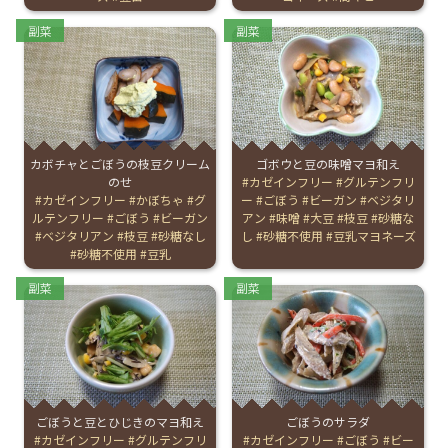
Categories:
Categories:
副菜
副菜
カボチャとごぼうの枝豆クリーム
ゴボウと豆の味噌マヨ和え
のせ
Tags:
カゼインフリー
グルテンフリ
Tags:
カゼインフリー
かぼちゃ
グ
ー
ごぼう
ビーガン
ベジタリ
ルテンフリー
ごぼう
ビーガン
アン
味噌
大豆
枝豆
砂糖な
ベジタリアン
枝豆
砂糖なし
し
砂糖不使用
豆乳マヨネーズ
砂糖不使用
豆乳
Categories:
Categories:
副菜
副菜
ごぼうと豆とひじきのマヨ和え
ごぼうのサラダ
Tags:
カゼインフリー
グルテンフリ
Tags:
カゼインフリー
ごぼう
ビー