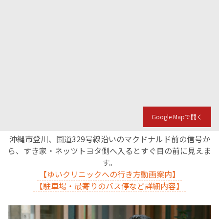
Google Mapで開く
沖縄市登川、国道329号線沿いのマクドナルド前の信号か
ら、すき家・ネッツトヨタ側へ入るとすぐ目の前に見えま
す。
【ゆいクリニックへの行き方動画案内】
【駐車場・最寄りのバス停など詳細内容】