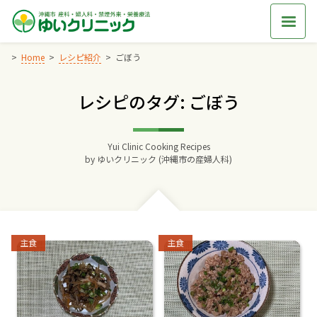
Skip
to
content
Home
レシピ紹介
ごぼう
レシピのタグ: ごぼう
Home
交通アクセス
Yui Clinic Cooking Recipes
by
ゆいクリニック (沖縄市の産婦人科)
院長からのごあいさつ
ゆいクリニックの経営理念
Categories:
Categories:
主食
主食
診療料金
妊婦健診