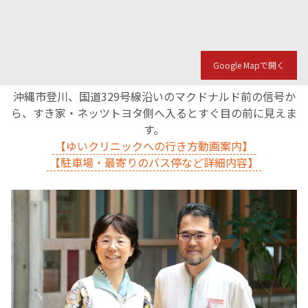
Google Mapで開く
沖縄市登川、国道329号線沿いのマクドナルド前の信号か
ら、すき家・ネッツトヨタ側へ入るとすぐ目の前に見えま
す。
【ゆいクリニックへの行き方動画案内】
【駐車場・最寄りのバス停など詳細内容】