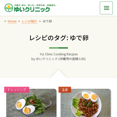
Skip
to
content
Home
レシピ紹介
ゆで卵
レシピのタグ: ゆで卵
Home
交通アクセス
Yui Clinic Cooking Recipes
by
ゆいクリニック (沖縄市の産婦人科)
院長からのごあいさつ
ゆいクリニックの経営理念
Categories:
Categories:
ドレッシング
主食
診療料金
妊婦健診