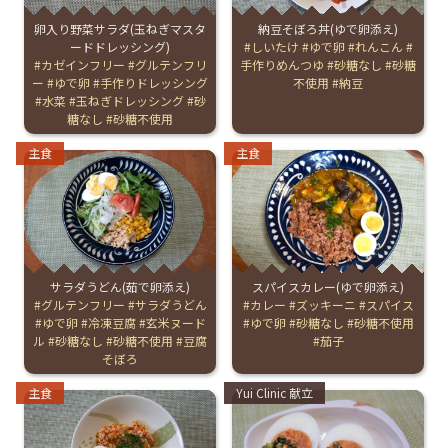
卵入り野菜サラダ(玉ねぎマスタ
納豆そぼろ丼(ゆで卵添え)
お産について
ードドレッシング)
Tags:
しいたけ
ゆで卵
れんこん
Tags:
カゼインフリー
グルテンフリ
手作りめんつゆ
砂糖なし
砂糖
ー
ゆで卵
手作りドレッシング
不使用
納豆
親と子の結びつき支援
水菜
玉ねぎドレッシング
砂
糖なし
砂糖不使用
母乳育児
Categories:
Categories:
主食
主食
予防接種
その他の診療内容
サラダうどん(茹で卵添え)
スパイスカレー(ゆで卵添え)
Tags:
グルテンフリー
サラダうどん
Tags:
カレー
ズッキーニ
スパイス
‘さんルーム’ でさまざまな講座・クラス
ゆで卵
冷凍豆腐
玄米ヌード
ゆで卵
砂糖なし
砂糖不使用
ル
砂糖なし
砂糖不使用
豆腐
茄子
そぼろ
遠方にお住まいで当院での出産を希望される方へ
Categories:
Categories:
主食
Yui Clinic 献立
医師プロフィール