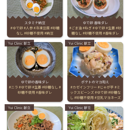
English Page
スタミナ納豆
ゆで卵 香味ダレ
Tags:
ゆで卵
人参
冷凍豆腐
砂糖
Tags:
ごま油
ねぎ
ゆで卵
生姜
砂
なし
砂糖不使用
納豆
糖なし
砂糖不使用
香味ダレ
Categories:
Categories:
Yui Clinic 献立
Yui Clinic 献立
ゆで卵の香味ダレ
ポテトのマヨ和え
Tags:
ニラ
ゆで卵
生姜
砂糖なし
Tags:
カゼインフリー
じゃが芋
ミ
砂糖不使用
香味ダレ
ックスビーンズ
ゆで卵
砂糖な
し
砂糖不使用
豆乳マヨネーズ
Categories:
Categories:
Yui Clinic 献立
Yui Clinic 献立