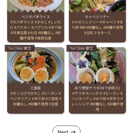
べジガパオライス
キャベツソテー
Tags:
ガパオライス
きのこ
しいた
Tags:
カゼインフリー
キャベツ
ゆ
け
パクチー
パプリカ
ゆで卵
で卵
卵
砂糖なし
砂糖不使用
冷凍豆腐
大豆
砂糖なし
砂
豆乳マヨネーズ
糖不使用
高野豆腐
Categories:
Categories:
Yui Clinic 献立
Yui Clinic 献立
八宝菜
彩り野菜サラダ(ゆで卵添え)
Tags:
きくらげ
きのこ
ビーガン
Tags:
サラダ
ハンダマ
ビーガン
ベジタリアン
ゆで卵
八宝菜
ベジタリアン
ゆで卵
手作りド
砂糖なし
砂糖不使用
豆腐
レッシング
砂糖なし
砂糖不使
用
Next