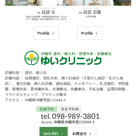
Profile
Profile
診療科目 ： 産科、婦人科
診療内容 ： 妊婦健診、母乳外来、婦人科検診（子宮がん検診・乳がん検
診）、漢方診療、婦人科診療、避妊相談、ホメオパシー、乳児健診、予防接
種、禁煙外来、更年期外来、点滴療法、栄養療法、不妊治療、生理日移動、
ブライダルチェック、プラセンタ療法
アクセス ： 沖縄県沖縄市登川2444-3
Web予約
お問合せ