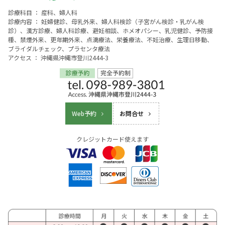
診療科目 ： 産科、婦人科
診療内容 ： 妊婦健診、母乳外来、婦人科検診（子宮がん検診・乳がん検
診）、漢方診療、婦人科診療、避妊相談、ホメオパシー、乳児健診、予防接
種、禁煙外来、更年期外来、点滴療法、栄養療法、不妊治療、生理日移動、
ブライダルチェック、プラセンタ療法
アクセス ： 沖縄県沖縄市登川2444-3
Web予約
お問合せ
クレジットカード使えます