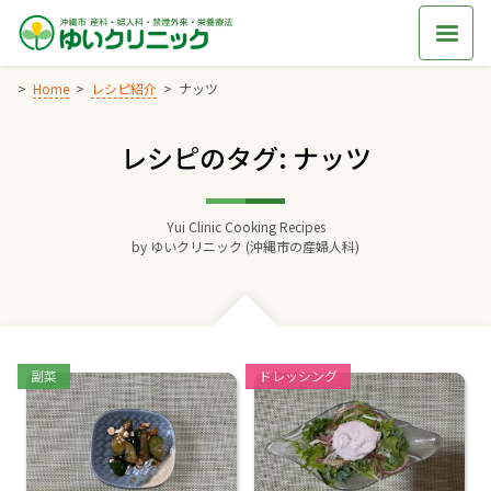
Skip
to
content
Home
レシピ紹介
ナッツ
レシピのタグ: ナッツ
Home
交通アクセス
Yui Clinic Cooking Recipes
by
ゆいクリニック (沖縄市の産婦人科)
院長からのごあいさつ
ゆいクリニックの経営理念
Categories:
Categories:
副菜
ドレッシング
診療料金
妊婦健診