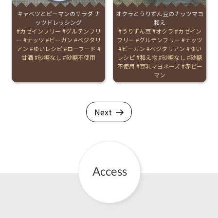
キャベツとピーマンのサラダ ナ
オクラとうりずん豆のナッツマヨ
ッツドレッシング
和え
Tags:
カゼインフリー
グルテンフリ
Tags:
うりずん豆
オクラ
カゼイン
ー
ナッツ
ビーガン
ベジタリ
フリー
グルテンフリー
ナッツ
アン
ゆいレシピ
ローフード
ビーガン
ベジタリアン
ゆい
甘酒
砂糖なし
砂糖不使用
レシピ
和え物
砂糖なし
砂糖
不使用
豆乳マヨネーズ
赤ピー
マン
Next