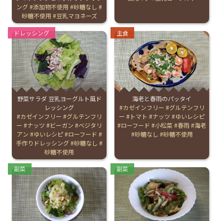
ング
添加物不使用
砂糖なし
砂糖不使用
豆乳マヨネーズ
Categories:
Categories:
ドレッシング
主食
野菜サラダ 豆乳ヨーグルト風ド
海老と春雨のパッタイ
レッシング
Tags:
カゼインフリー
グルテンフリ
Tags:
カゼインフリー
グルテンフリ
ー
トマト
ナッツ
ゆいレシピ
ー
ナッツ
ビーガン
ベジタリ
ローフード
小松菜
春雨
海老
アン
ゆいレシピ
ローフード
砂糖なし
砂糖不使用
手作りドレッシング
砂糖なし
砂糖不使用
Categories:
Categories:
副菜
副菜