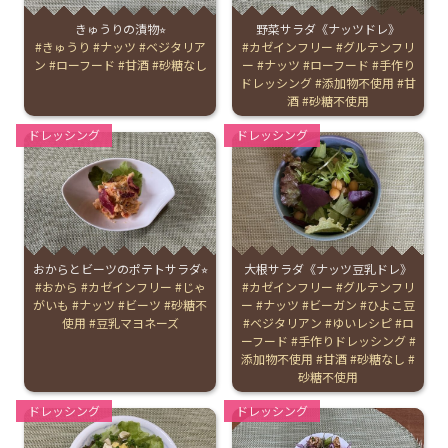
きゅうりの漬物⭐︎
野菜サラダ《ナッツドレ》
お産について
Tags:
きゅうり
ナッツ
ベジタリア
Tags:
カゼインフリー
グルテンフリ
ン
ローフード
甘酒
砂糖なし
ー
ナッツ
ローフード
手作り
ドレッシング
添加物不使用
甘
親と子の結びつき支援
酒
砂糖不使用
Categories:
Categories:
ドレッシング
ドレッシング
母乳育児
予防接種
その他の診療内容
おからとビーツのポテトサラダ⭐︎
大根サラダ《ナッツ豆乳ドレ》
Tags:
おから
カゼインフリー
じゃ
Tags:
カゼインフリー
グルテンフリ
がいも
ナッツ
ビーツ
砂糖不
ー
ナッツ
ビーガン
ひよこ豆
‘さんルーム’ でさまざまな講座・クラス
使用
豆乳マヨネーズ
ベジタリアン
ゆいレシピ
ロ
ーフード
手作りドレッシング
添加物不使用
甘酒
砂糖なし
砂糖不使用
遠方にお住まいで当院での出産を希望される方へ
Categories:
Categories:
ドレッシング
ドレッシング
医師プロフィール