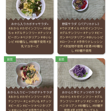
English Page
おから入りカボチャサラダ⭐︎
野菜サラダ《パプリカドレ》
Tags:
おから
カゼインフリー
かぼ
Tags:
ウドズオイル
カゼインフリー
ちゃ
グルテンフリー
ナッツ
グルテンフリー
ナッツ
ビー
ビーガン
ベジタリアン
ゆいレ
ガン
ベジタリアン
ゆいレシピ
シピ
砂糖なし
砂糖不使用
豆
ローフード
手作りドレッシン
乳マヨネーズ
グ
添加物不使用
甘酒
砂糖な
し
砂糖不使用
Categories:
Categories:
副菜
副菜
おから入りビーツのポテトサラダ
おからと芋とナッツのサラダ
Tags:
おから
カゼインフリー
グル
Tags:
おから
カゼインフリー
グル
テンフリー
じゃがいも
ナッツ
テンフリー
ナッツ
ビーガン
ビーガン
ビーツ
ベジタリア
ベジタリアン
砂糖なし
砂糖不
ン
ゆいレシピ
手作りドレッシ
使用
芋
豆乳ヨーグルト