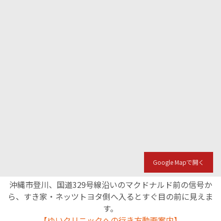
Google Mapで開く
沖縄市登川、国道329号線沿いのマクドナルド前の信号か
ら、すき家・ネッツトヨタ側へ入るとすぐ目の前に見えま
す。
【ゆいクリニックへの行き方動画案内】