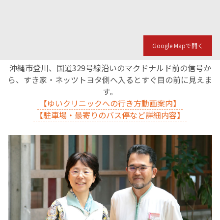
Google Mapで開く
沖縄市登川、国道329号線沿いのマクドナルド前の信号か
ら、すき家・ネッツトヨタ側へ入るとすぐ目の前に見えま
す。
【ゆいクリニックへの行き方動画案内】
【駐車場・最寄りのバス停など詳細内容】