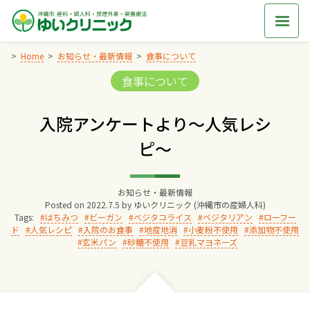
Skip
to
content
Home
お知らせ・最新情報
食事について
Categories:
食事について
Home
入院アンケートより～人気レシ
交通アクセス
ピ～
院長からのごあいさつ
お知らせ・最新情報
Posted on
2022.7.5
by
ゆいクリニック (沖縄市の産婦人科)
ゆいクリニックの経営理念
Tags:
はちみつ
ビーガン
べジタコライス
ベジタリアン
ローフー
ド
人気レシピ
入院のお食事
地産地消
小麦粉不使用
添加物不使用
玄米パン
砂糖不使用
豆乳マヨネーズ
診療料金
妊婦健診