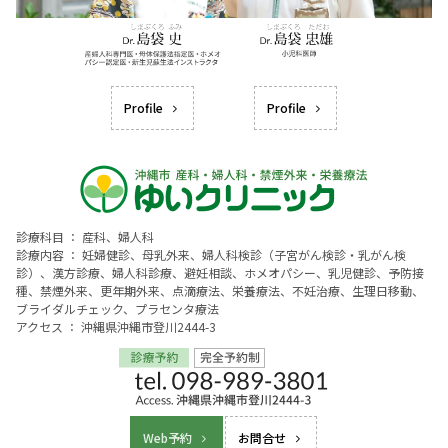
Profile
Profile
診療科目 ： 産科、婦人科
診療内容 ： 妊婦健診、母乳外来、婦人科検診（子宮がん検診・乳がん検
診）、漢方診療、婦人科診療、避妊相談、ホメオパシー、乳児健診、予防接
種、禁煙外来、更年期外来、点滴療法、栄養療法、不妊治療、生理日移動、
ブライダルチェック、プラセンタ療法
アクセス ： 沖縄県沖縄市登川2444-3
Web予約
お問合せ