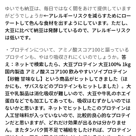
ゆいでも納豆は、毎日ではなく間をあけて提供しています
がどうでしょうか
←アレルギーリスクを減らすためにロー
テートして色んな食材を出すようにしています。ただし、
大豆に比べて納豆は発酵しているので、アレルギーリスク
は低いです。
・プロテインについて、アミノ酸スコア100と謳っている
プロテインも、やはり吸収されにくいのでしょうか。
答
え：ネットで検索したら、大豆プロテイン 大豆100% 1kg
国内製造 アミノ酸スコア100 飲みやすいソイプロテイン
【砂糖 甘味なし】という商品がヒットしてきました（ほ
かにも、ザバスなどのプロテインもヒットしました）。大
豆や乳製品は消化吸収が難しいので、大豆や牛乳のホエイ
蛋白などでも加工してあっても、吸収はむずかしいのでは
ないかと思います。ネットでヒットしたこのプロテインは
人工甘味料が入っていないので、比較的良心的なプロテイ
ンだと思いますが、どれだけ効果が出るかは分かりませ
ん。またタンパク質不足で補給をしたければ、プロテイン