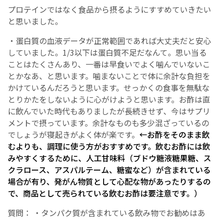
プロテインではなく食品から摂るようにすすめていきたい
と思いました。
・蛋白質の血液データが正常範囲であれば大丈夫だと安心
していました。1/3以下は蛋白質不足だなんて。思い当る
ことはたくさんあり、一番は早食いでよく噛んでいないこ
とかなあ、と思います。噛まないことで体に余計な負担を
かけているんだろうと思います。せっかくの食事を無駄な
とりかたをしないように心がけようと思います。お酢は直
に飲んでいた時代もありましたが長続きせず、今はサプリ
メントで摂っています。余計なものも多少混ざっているの
でしょうが寝起きがよく体が楽です。
←お酢をそのまま飲
むよりも、調理に使う方がおすすめです。飲むお酢には飲
みやすくするために、人工甘味料（ブドウ糖液糖果糖、ス
クラロース、アスパルテーム、糖蜜など）が含まれている
場合が有り、発がん物質として心配な物があったりするの
で、商品として売られている飲むお酢は要注意です。）
質問： ・タンパク質が含まれている飲み物でお勧めはあ