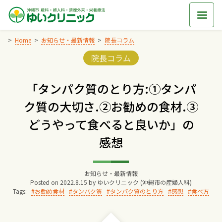
Skip
to
content
Home
お知らせ・最新情報
院長コラム
Categories:
院長コラム
Home
「タンパク質のとり方:①タンパ
交通アクセス
ク質の大切さ.②お勧めの食材.③
どうやって食べると良いか」の
院長からのごあいさつ
感想
ゆいクリニックの経営理念
お知らせ・最新情報
Posted on
2022.8.15
by
ゆいクリニック (沖縄市の産婦人科)
診療料金
Tags:
お勧め食材
タンパク質
タンパク質のとり方
感想
食べ方
妊婦健診