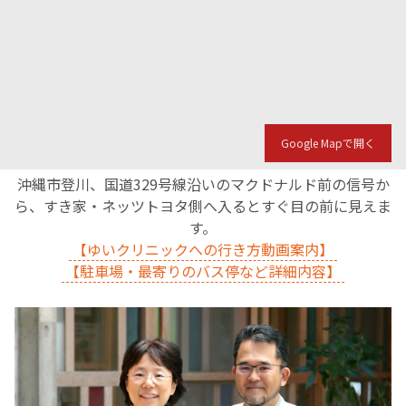
Google Mapで開く
沖縄市登川、国道329号線沿いのマクドナルド前の信号か
ら、すき家・ネッツトヨタ側へ入るとすぐ目の前に見えま
す。
【ゆいクリニックへの行き方動画案内】
【駐車場・最寄りのバス停など詳細内容】