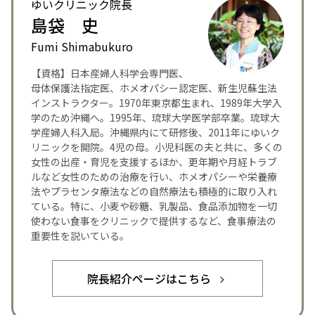
ゆいクリニック院長
島袋 史
Fumi Shimabukuro
【資格】日本産婦人科学会専門医、
母体保護法指定医、ホメオパシー認定医、新生児蘇生法
インストラクター。1970年東京都生まれ、1989年大学入
学のため沖縄へ。1995年、琉球大学医学部卒業。琉球大
学産婦人科入局。沖縄県内にて研修後、2011年にゆいク
リニックを開院。4児の母。小児科医の夫と共に、多くの
女性の出産・育児を支援するほか、更年期や月経トラブ
ルなど女性のための治療を行い、ホメオパシーや栄養療
法やプラセンタ療法などの自然療法も積極的に取り入れ
ている。特に、小麦や砂糖、乳製品、食品添加物を一切
使わない食事をクリニックで提供するなど、食事療法の
重要性を説いている。
院長紹介ページはこちら