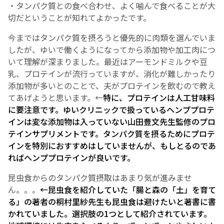
・タンパク質との食べ合わせ、よく噛んで食べることが大
切だということが知れてよかったです。
今まではタンパク質を摂ろうと優先的に肉類を選んでいま
したが、ゆいで働くようになってから添加物や加工肉につ
いて理解が深まりました。最近はアーモンドミルクや豆
乳、プロテインが流行っていますが、消化が難しかったり
添加物が多いとのことで、夫がプロテインを飲むので教え
てあげようと思います。←
特に、プロテインは人工甘味料
に要注意です。ゆいクリニックで扱っているヘンププロテ
インは変な添加物は入っていない山田豊文先生監修のプロ
テインサプリメントです。タンパク質を摂るためにプロテ
インを特別におすすめはしていませんが、もしとるのであ
ればヘンププロテインが良いです。
昆虫食からのタンパク質摂取はあまり気が進みませ
ん。。。
←昆虫食を紹介していた「腸と森の「土」を育て
る」の著者の桐村里紗先生も昆虫食は避けたいと著書に書
かれていました。選択肢の
1
つとして紹介されています。