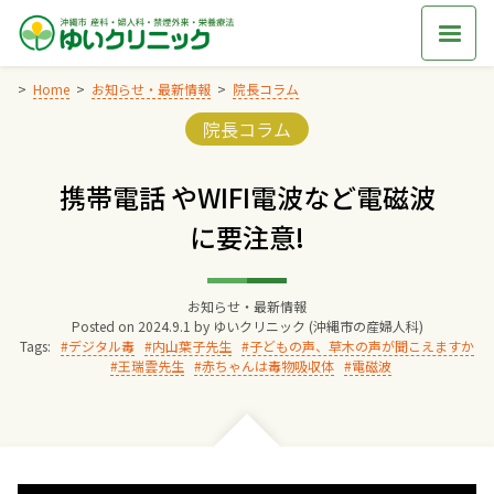
Skip
to
content
Home
お知らせ・最新情報
院長コラム
Categories:
院長コラム
Home
携帯電話 やWIFI電波など電磁波
交通アクセス
に要注意!
院長からのごあいさつ
お知らせ・最新情報
Posted on
2024.9.1
by
ゆいクリニック (沖縄市の産婦人科)
ゆいクリニックの経営理念
Tags:
デジタル毒
内山葉子先生
子どもの声、草木の声が聞こえますか
王瑞雲先生
赤ちゃんは毒物吸収体
電磁波
診療料金
妊婦健診