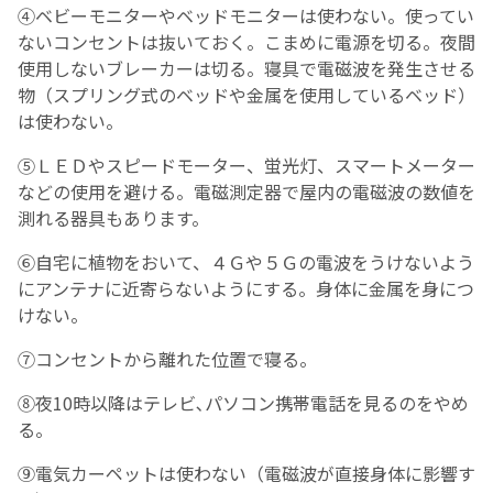
④ベビーモニターやベッドモニターは使わない。使ってい
ないコンセントは抜いておく。こまめに電源を切る。夜間
使用しないブレーカーは切る。寝具で電磁波を発生させる
物（スプリング式のベッドや金属を使用しているベッド）
は使わない。
⑤ＬＥＤやスピードモーター、蛍光灯、スマートメーター
などの使用を避ける。電磁測定器で屋内の電磁波の数値を
測れる器具もあります。
⑥自宅に植物をおいて、４Ｇや５Ｇの電波をうけないよう
にアンテナに近寄らないようにする。身体に金属を身につ
けない。
⑦コンセントから離れた位置で寝る。
⑧夜10時以降はテレビ､パソコン携帯電話を見るのをやめ
る。
⑨電気カーペットは使わない（電磁波が直接身体に影響す