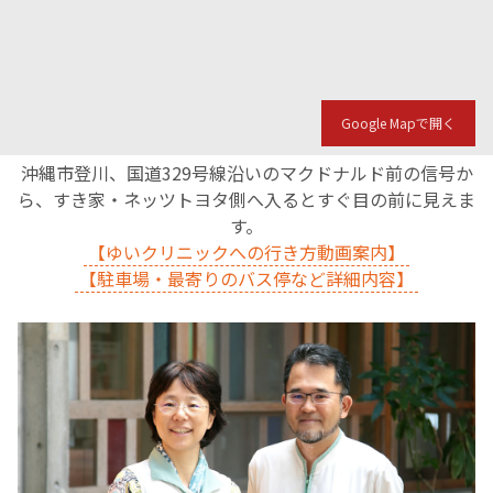
Google Mapで開く
沖縄市登川、国道329号線沿いのマクドナルド前の信号か
ら、すき家・ネッツトヨタ側へ入るとすぐ目の前に見えま
す。
【ゆいクリニックへの行き方動画案内】
【駐車場・最寄りのバス停など詳細内容】