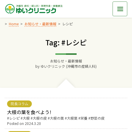
Skip
to
content
Home
お知らせ・最新情報
レシピ
Tag: #レシピ
Home
交通アクセス
お知らせ・最新情報
by
ゆいクリニック (沖縄市の産婦人科)
院長からのごあいさつ
ゆいクリニックの経営理念
院長コラム
診療料金
大根の葉を食べよう!
Tags:
レシピ
大根
大根の皮
大根の葉
大根葉
栄養
野菜の皮
Posted on
2024.3.20
妊婦健診