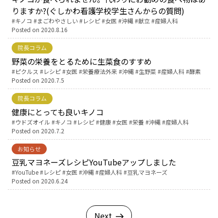
りますか?(ぐしかわ看護学校学生さんからの質問)
Tags:
キノコ
まごわやさしい
レシピ
女医
沖縄
献立
産婦人科
Posted on
2020.8.16
院長コラム
野菜の栄養をとるために生菜食のすすめ
Tags:
ピクルス
レシピ
女医
栄養療法外来
沖縄
生野菜
産婦人科
酵素
Posted on
2020.7.5
院長コラム
健康にとっても良いキノコ
Tags:
ウドズオイル
キノコ
レシピ
健康
女医
栄養
沖縄
産婦人科
Posted on
2020.7.2
お知らせ
豆乳マヨネーズレシピYouTubeアップしました
Tags:
YouTube
レシピ
女医
沖縄
産婦人科
豆乳マヨネーズ
Posted on
2020.6.24
Next