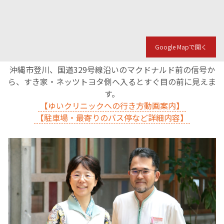
Google Mapで開く
沖縄市登川、国道329号線沿いのマクドナルド前の信号か
ら、すき家・ネッツトヨタ側へ入るとすぐ目の前に見えま
す。
【ゆいクリニックへの行き方動画案内】
【駐車場・最寄りのバス停など詳細内容】