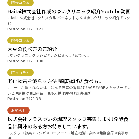
院長コラム
Haitai株式会社作成のゆいクリニック紹介Youtube動画
お産について
Tags:
Haitai株式会社
クリスタル バーネットさん
ゆいクリニック紹介
レシ
ピ
Posted on
2023.9.23
親と子の結びつき支援
院長コラム
母乳育児
大豆の食べ方のご紹介
Tags:
ゆいクリニックレシピ
レシピ
大豆
茹で大豆
Posted on
2023.3.30
予防接種
院長コラム
老化物質を減らす方法!鶏唐揚げの食べ方。
その他の診療内容
Tags:
「一生介護されない体」になる医者の習慣57
AGE
AGEスキャナー
レ
シピ
唐揚げ
山岸昌一
終末糖化産物
鶏唐揚げ
Posted on
2023.3.8
‘さんルーム’ でさまざまな講座・クラス
お知らせ
遠方にお住まいで当院での出産を希望される方へ
株式会社プラスゆいの調理スタッフ募集します!発酵食
品に興味のある方お待ちしています。
Tags:
スタッフ募集
レシピ
ローフード
地産地消
女医
発酵食品
食事療
医師プロフィール
法