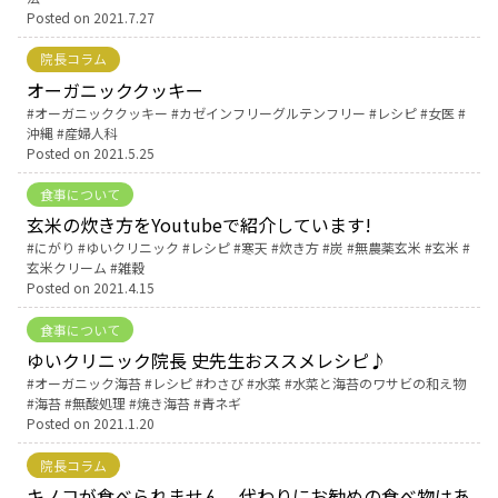
Posted on
2021.7.27
English Page
院長コラム
オーガニッククッキー
Tags:
オーガニッククッキー
カゼインフリーグルテンフリー
レシピ
女医
沖縄
産婦人科
Posted on
2021.5.25
食事について
玄米の炊き方をYoutubeで紹介しています!
Tags:
にがり
ゆいクリニック
レシピ
寒天
炊き方
炭
無農薬玄米
玄米
玄米クリーム
雑穀
Posted on
2021.4.15
食事について
ゆいクリニック院長 史先生おススメレシピ♪
Tags:
オーガニック海苔
レシピ
わさび
水菜
水菜と海苔のワサビの和え物
海苔
無酸処理
焼き海苔
青ネギ
Posted on
2021.1.20
院長コラム
キノコが食べられません。代わりにお勧めの食べ物はあ