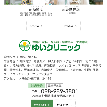
Profile
Profile
診療科目 ： 産科、婦人科
診療内容 ： 妊婦健診、母乳外来、婦人科検診（子宮がん検診・乳がん検
診）、漢方診療、婦人科診療、避妊相談、ホメオパシー、乳児健診、予防接
種、禁煙外来、更年期外来、点滴療法、栄養療法、不妊治療、生理日移動、
ブライダルチェック、プラセンタ療法
アクセス ： 沖縄県沖縄市登川2444-3
Web予約
お問合せ