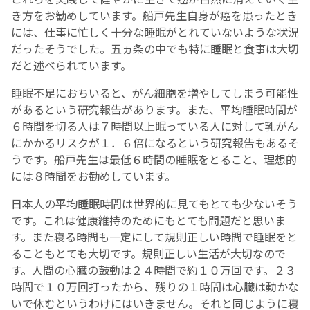
き方をお勧めしています。船戸先生自身が癌を患ったとき
には、仕事に忙しく十分な睡眠がとれていないような状況
だったそうでした。五ヵ条の中でも特に睡眠と食事は大切
だと述べられています。
睡眠不足におちいると、がん細胞を増やしてしまう可能性
があるという研究報告があります。また、平均睡眠時間が
６時間を切る人は７時間以上眠っている人に対して乳がん
にかかるリスクが１．６倍になるという研究報告もあるそ
うです。船戸先生は最低６時間の睡眠をとること、理想的
には８時間をお勧めしています。
日本人の平均睡眠時間は世界的に見てもとても少ないそう
です。これは健康維持のためにもとても問題だと思いま
す。また寝る時間も一定にして規則正しい時間で睡眠をと
ることもとても大切です。規則正しい生活が大切なので
す。人間の心臓の鼓動は２４時間で約１０万回です。２３
時間で１０万回打ったから、残りの１時間は心臓は動かな
いで休むというわけにはいきません。それと同じように寝