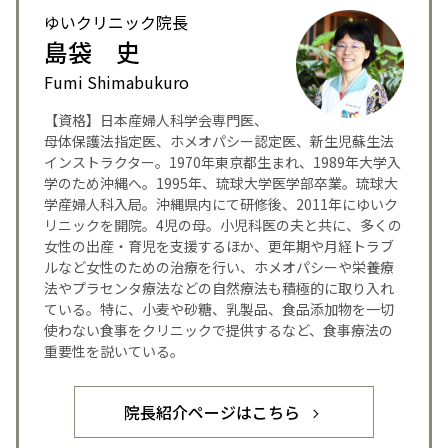
ゆいクリニック院長
島袋 史
Fumi Shimabukuro
【資格】日本産婦人科学会専門医、
母体保護法指定医、ホメオパシー認定医、新生児蘇生法
インストラクター。1970年東京都生まれ、1989年大学入
学のため沖縄へ。1995年、琉球大学医学部卒業。琉球大
学産婦人科入局。沖縄県内にて研修後、2011年にゆいク
リニックを開院。4児の母。小児科医の夫と共に、多くの
女性の出産・育児を支援するほか、更年期や月経トラブ
ルなど女性のための治療を行い、ホメオパシーや栄養療
法やプラセンタ療法などの自然療法も積極的に取り入れ
ている。特に、小麦や砂糖、乳製品、食品添加物を一切
使わない食事をクリニックで提供するなど、食事療法の
重要性を説いている。
院長紹介ページはこちら