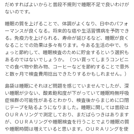
だめすればよいからと普段不規則で睡眠不足で良いわけが
ないのです。
睡眠の質を上げることで、体調がよくなり、日中のパフォ
ーマンスが良くなる。将来的な癌や生活習慣病を予防でき
る。免疫力を上げられる、寿命が延びるなど、睡眠が良く
なることでの効果は多々有ります。今ある生活の中で、ち
ょっと節約して、睡眠検査のために貯金するという選択も
あるのではないでしょうか。（つい買ってしまうコンビニ
での食べ物や飲み物、コーヒーなどを節約することで意外
と数ヶ月で検査費用捻出できたりするかもしれません。）
島袋は睡眠にそれほど問題を感じていませんでしたが、深
い睡眠が少ない、酸素飽和度が下がっていて睡眠時無呼吸
症候群の可能性があるとわかり、検査後からまじめに口閉
じテープを貼るようになりました。睡眠に関しては普段は
ＯＵＲＡリングで測定しており、まだばらつきはあります
が、ＯＵＲＡリングや睡眠検査を行うことでより睡眠の質
や睡眠時間は増えていると思います。ＯＵＲＡリングを使