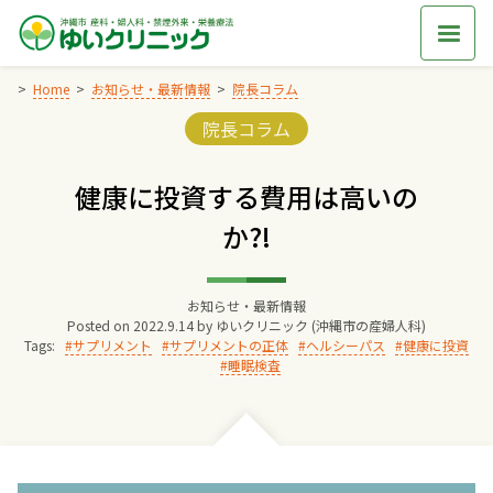
Skip
to
content
Home
お知らせ・最新情報
院長コラム
Categories:
院長コラム
Home
健康に投資する費用は高いの
交通アクセス
か?!
院長からのごあいさつ
お知らせ・最新情報
Posted on
2022.9.14
by
ゆいクリニック (沖縄市の産婦人科)
ゆいクリニックの経営理念
Tags:
サプリメント
サプリメントの正体
ヘルシーパス
健康に投資
睡眠検査
診療料金
妊婦健診