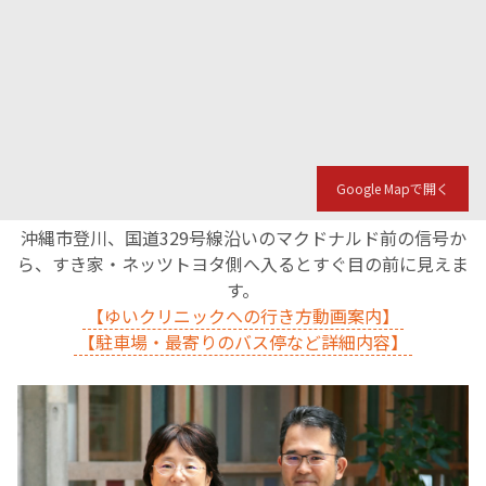
Google Mapで開く
沖縄市登川、国道329号線沿いのマクドナルド前の信号か
ら、すき家・ネッツトヨタ側へ入るとすぐ目の前に見えま
す。
【ゆいクリニックへの行き方動画案内】
【駐車場・最寄りのバス停など詳細内容】