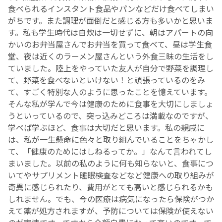
食べられるインスタント食品やパンなどだけ食べてしまい
がちです。また調理が面倒だと感じる方も多いかと思いま
す。私も学生時代は自炊は一切せずに、朝はアパートの向
かいのお弁当屋さんでお弁当を買って食べて、昼は学生食
堂、夜は近くのラーメン屋さんという外食三昧の生活をし
ていました。陸上をやっていた友人が自分で野菜を調理し
て、野菜を食べないといけない！と頑張っているのをみ
て、すごく特別な人のように思ったことを憶えています。
そんな私が学んで今は健康のために食事を大切にしましょ
うといっているので、突っ込みどころは満載なのですが、
学べば学ぶほど、食事は大切だと思います。私の親戚に
は、私が一生懸命に色々と取り組んでいることをちゃかし
て、「健康のためにはしねるってか。」なんて言われてし
まいました。以前の私のように何も知らないと、食事につ
いてやサプリメント睡眠検査などなど健康への取り組みが
奇異に感じられたり、費用がとても高いと感じられるかも
しれません。でも、今の医療は病気になったら保険がつか
えて薬が処方されますが、予防については保険が使えない