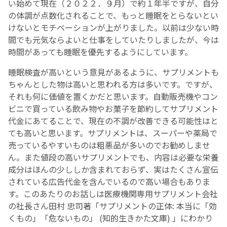
い始めて現在（２０２２．９月）で約１年半ですが、自分
の体調が点数化されることで、もっと睡眠をとらないとい
けないとモチベーションが上がりました。以前は少ない時
間でも元気ならよいと仕事をしていたりしましたが、今は
時間があっても睡眠を優先するようにしています。
睡眠検査が高いという意見があるように、サプリメントも
ちゃんとした物は高いと思われる方は多いです。ですが、
それも何に価値を置くかだと思います。自動販売機やコン
ビニで買っている飲み物やお菓子を節約してサプリメント
代金にあてることで、現在の不調が改善できる可能性はと
ても高いと思います。サプリメントは、スーパーや薬局で
売っているやすいものは粗悪品が多いのでお勧めしませ
ん。また値段の高いサプリメントでも、内容は必要な栄養
成分はほんの少ししか含まれておらず、実はたくさん宣伝
されている広告代金を含んでいるので高い場合もありま
す。このあたりのお話しは医療機関専用サプリメント会社
の社長さん田村 忠司著「サプリメントの正体: 本当に「効
くもの」「危ないもの」 (知的生きかた文庫) 」にわかり