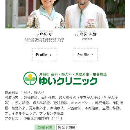
Profile
Profile
診療科目 ： 産科、婦人科
診療内容 ： 妊婦健診、母乳外来、婦人科検診（子宮がん検診・乳がん検
診）、漢方診療、婦人科診療、避妊相談、ホメオパシー、乳児健診、予防接
種、禁煙外来、更年期外来、点滴療法、栄養療法、不妊治療、生理日移動、
ブライダルチェック、プラセンタ療法
アクセス ： 沖縄県沖縄市登川2444-3