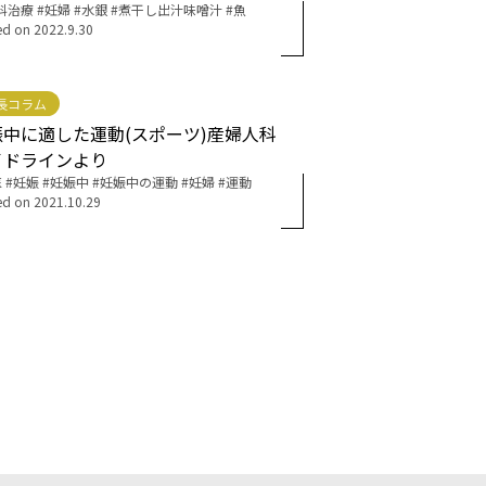
科治療
妊婦
水銀
煮干し出汁味噌汁
魚
ed on
2022.9.30
長コラム
娠中に適した運動(スポーツ)産婦人科
イドラインより
医
妊娠
妊娠中
妊娠中の運動
妊婦
運動
ed on
2021.10.29