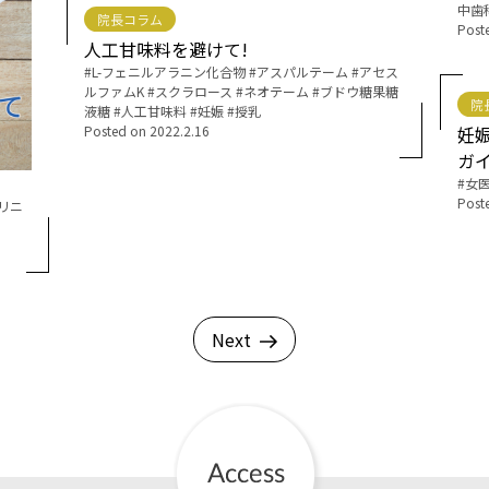
中歯
院長コラム
Post
人工甘味料を避けて!
English Page
Tags:
L-フェニルアラニン化合物
アスパルテーム
アセス
ルファムK
スクラロース
ネオテーム
ブドウ糖果糖
院
液糖
人工甘味料
妊娠
授乳
Posted on
2022.2.16
妊
ガ
Tags:
女
Post
リニ
Next