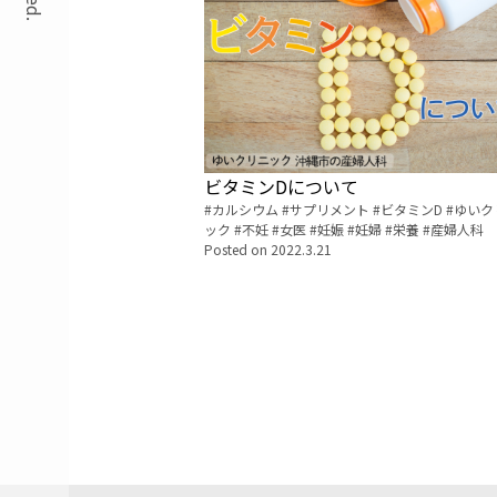
ビタミンDについて
Tags:
カルシウム
サプリメント
ビタミンD
ゆいク
ック
不妊
女医
妊娠
妊婦
栄養
産婦人科
Posted on
2022.3.21