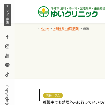
Skip
to
スタッフ募集
content
Home
お知らせ・最新情報
妊娠
Facebook
Instagram
Youtube
Line
TikTok
院長コラム
妊娠中でも禁煙外来に行っていいの?