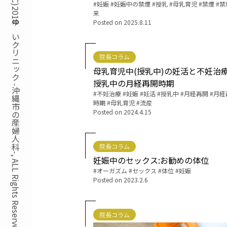
Copyright(C)2018ゆいクリニック -沖縄市の産婦人科-, ALL Rights Reserved.
Tags:
妊娠
妊娠中の禁煙
授乳
母乳育児
禁煙
禁
来
Posted on
2025.8.11
院長コラム
母乳育児中(授乳中)の妊活と不妊治
授乳中の月経再開時期
Tags:
不妊治療
妊娠
妊活
授乳中
月経再開
月経
時期
母乳育児
流産
Posted on
2024.4.15
院長コラム
妊娠中のセックス:お勧めの体位
Tags:
オーガズム
セックス
体位
妊娠
Posted on
2023.2.6
院長コラム