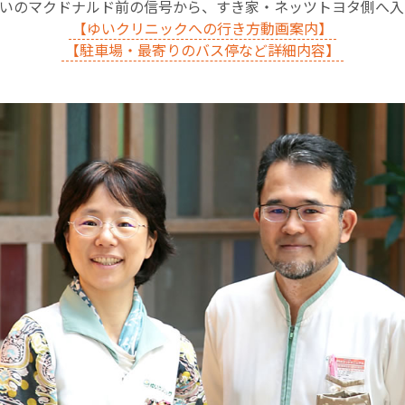
沿いのマクドナルド前の信号から、すき家・ネッツトヨタ側へ
【ゆいクリニックへの行き方動画案内】
【駐車場・最寄りのバス停など詳細内容】