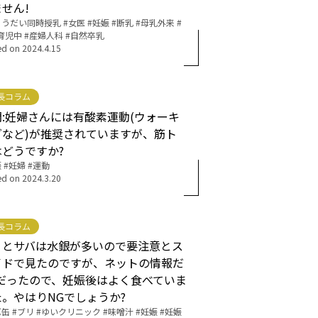
せん!
ょうだい同時授乳
女医
妊娠
断乳
母乳外来
育児中
産婦人科
自然卒乳
ed on
2024.4.15
長コラム
問:妊婦さんには有酸素運動(ウォーキ
グなど)が推奨されていますが、筋ト
はどうですか?
娠
妊婦
運動
ed on
2024.3.20
長コラム
りとサバは水銀が多いので要注意とス
イドで見たのですが、ネットの情報だ
Kだったので、妊娠後はよく食べていま
た。やはりNGでしょうか?
バ缶
ブリ
ゆいクリニック
味噌汁
妊娠
妊娠