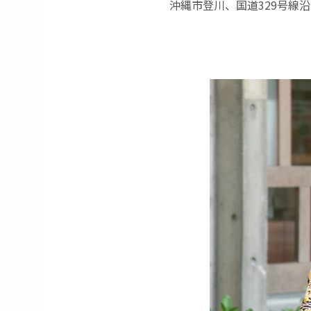
沖縄市登川、国道329号線