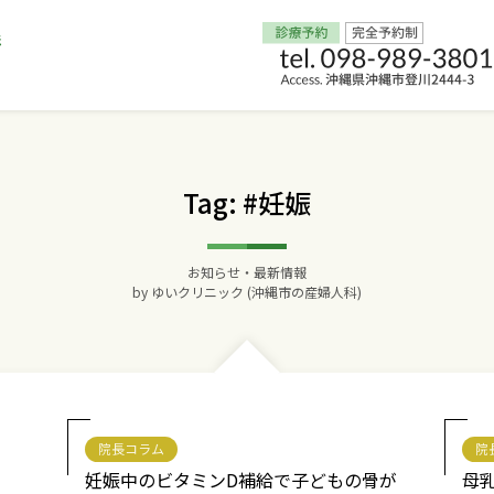
Home
Tag: #妊娠
交通アクセス
お知らせ・最新情報
院長からのごあいさつ
by
ゆいクリニック (沖縄市の産婦人科)
ゆいクリニックの経営理念
診療料金
院長コラム
院
妊婦健診
妊娠中のビタミンD補給で子どもの骨が
母