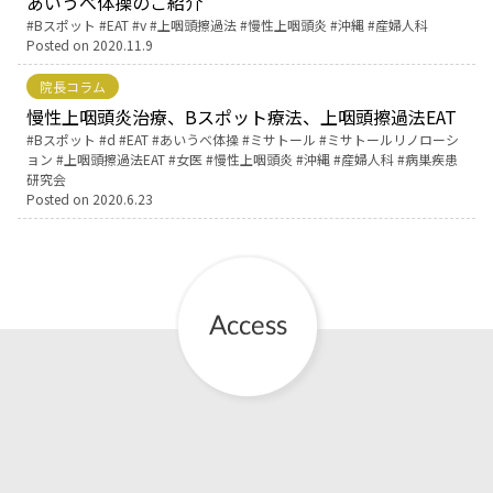
あいうべ体操のご紹介
Tags:
Bスポット
EAT
v
上咽頭擦過法
慢性上咽頭炎
沖縄
産婦人科
Posted on
2020.11.9
院長コラム
慢性上咽頭炎治療、Bスポット療法、上咽頭擦過法EAT
Tags:
Bスポット
d
EAT
あいうべ体操
ミサトール
ミサトールリノローシ
ョン
上咽頭擦過法EAT
女医
慢性上咽頭炎
沖縄
産婦人科
病巣疾患
研究会
Posted on
2020.6.23