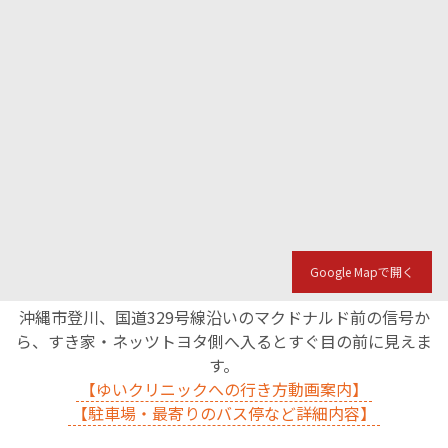
Google Mapで開く
沖縄市登川、国道329号線沿いのマクドナルド前の信号か
ら、すき家・ネッツトヨタ側へ入るとすぐ目の前に見えま
す。
【ゆいクリニックへの行き方動画案内】
【駐車場・最寄りのバス停など詳細内容】