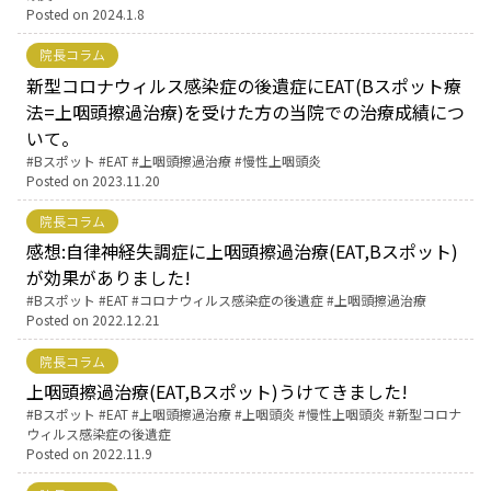
Posted on
2024.1.8
お産について
院長コラム
新型コロナウィルス感染症の後遺症にEAT(Bスポット療
親と子の結びつき支援
法=上咽頭擦過治療)を受けた方の当院での治療成績につ
いて。
Tags:
Bスポット
EAT
上咽頭擦過治療
慢性上咽頭炎
母乳育児
Posted on
2023.11.20
院長コラム
予防接種
感想:自律神経失調症に上咽頭擦過治療(EAT,Bスポット)
が効果がありました!
その他の診療内容
Tags:
Bスポット
EAT
コロナウィルス感染症の後遺症
上咽頭擦過治療
Posted on
2022.12.21
‘さんルーム’ でさまざまな講座・クラス
院長コラム
上咽頭擦過治療(EAT,Bスポット)うけてきました!
遠方にお住まいで当院での出産を希望される方へ
Tags:
Bスポット
EAT
上咽頭擦過治療
上咽頭炎
慢性上咽頭炎
新型コロナ
ウィルス感染症の後遺症
Posted on
2022.11.9
医師プロフィール