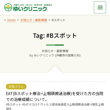
Skip
to
content
Home
お知らせ・最新情報
Bスポット
Tag: #Bスポット
Home
交通アクセス
お知らせ・最新情報
by
ゆいクリニック (沖縄市の産婦人科)
院長からのごあいさつ
ゆいクリニックの経営理念
院長コラム
診療料金
EAT(Bスポット療法=上咽頭擦過治療)を受けた方の当院
での治療成績について。
Tags:
Bスポット
EAT
コロナウィルス感染後遺症
上咽頭擦過治療
慢性上咽
妊婦健診
頭炎