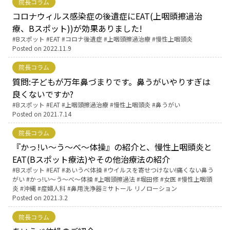
院長コラム
コロナウィルス感染症の後遺症にEAT(上咽頭擦過治
English Page
療、Bスポット))が効果ありました!
Tags:
Bスポット
EAT
コロナ後遺症
上咽頭擦過治療
慢性上咽頭炎
Posted on
2022.11.9
院長コラム
質問:子どもが万年鼻づまりです。鼻うがいやりすぎは
良くないですか?
Tags:
Bスポット
EAT
上咽頭擦過治療
慢性上咽頭炎
鼻うがい
Posted on
2021.7.14
院長コラム
『かっ!い〜う〜べ〜体操』の紹介と、慢性上咽頭炎と
EAT(Bスポット療法)やその他治療法の紹介
Tags:
Bスポット
EAT
あいうべ体操
ウイルスを寄せつけない!痛くない鼻う
がい
かっ!い〜う〜べ〜体操
上咽頭擦過法
堀田修
女医
慢性上咽頭
炎
沖縄
産婦人科
鼻用洗浄器ミサトール リノローション
Posted on
2021.3.2
院長コラム