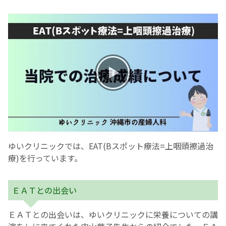
お産について
親と子の結びつき支援
母乳育児
予防接種
その他の診療内容
ゆいクリニックでは、EAT(Bスポット療法=上咽頭擦過治
療)を行っています。
‘さんルーム’ でさまざまな講座・クラス
ＥＡＴとの出会い
遠方にお住まいで当院での出産を希望される方へ
ＥＡＴとの出会いは、ゆいクリニックに栄養についての講
医師プロフィール