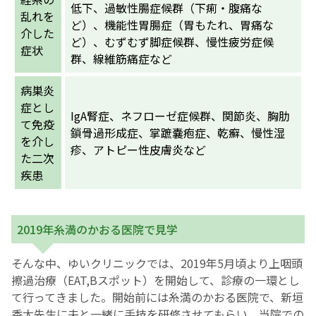
低下、過敏性腸症候群（下痢・腹痛な
乱れを
ど）、機能性胃腸症（胃もたれ、胃痛な
介した
ど）、むずむず脚症候群、慢性疲労症候
症状
群、線維筋痛症など
病巣炎
症とし
IgA腎症、ネフローゼ症候群、関節炎、胸肋
て免疫
鎖骨過形成症、掌蹠嚢疱症、乾癬、慢性湿
を介し
疹、アトピー性皮膚炎など
た二次
疾患
2019年糸満のかおる医院で見学
そんな中、ゆいクリニックでは、2019年5月頃より上咽頭
擦過治療（EAT,Bスポット）を開始して、診療の一環とし
て行ってきました。開始前には糸満のかおる医院で、新垣
香太先生に夫と一緒に手技を研修させてもらい、当院での