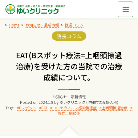
Skip
to
content
Home
お知らせ・最新情報
院長コラム
Categories:
院長コラム
Home
EAT(Bスポット療法=上咽頭擦過
交通アクセス
治療)を受けた方の当院での治療
成績について。
院長からのごあいさつ
ゆいクリニックの経営理念
お知らせ・最新情報
Posted on
2024.1.8
by
ゆいクリニック (沖縄市の産婦人科)
Tags:
Bスポット
EAT
コロナウィルス感染後遺症
上咽頭擦過治療
慢性上咽頭炎
診療料金
妊婦健診