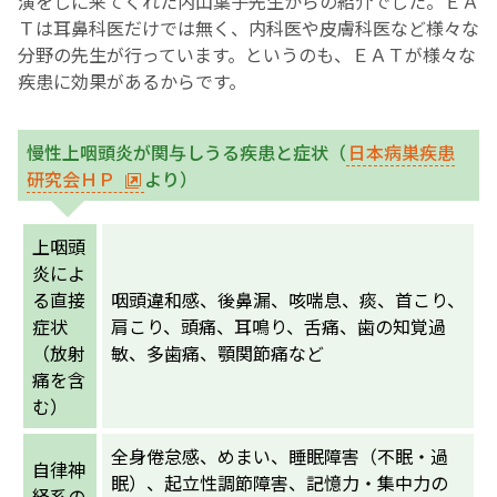
演をしに来てくれた内山葉子先生からの紹介でした。ＥＡ
Ｔは耳鼻科医だけでは無く、内科医や皮膚科医など様々な
English Page
分野の先生が行っています。というのも、ＥＡＴが様々な
疾患に効果があるからです。
慢性上咽頭炎が関与しうる疾患と症状（
日本病巣疾患
研究会ＨＰ
より）
上咽頭
炎によ
る直接
咽頭違和感、後鼻漏、咳喘息、痰、首こり、
症状
肩こり、頭痛、耳鳴り、舌痛、歯の知覚過
（放射
敏、多歯痛、顎関節痛など
痛を含
む）
全身倦怠感、めまい、睡眠障害（不眠・過
自律神
眠）、起立性調節障害、記憶力・集中力の
経系の