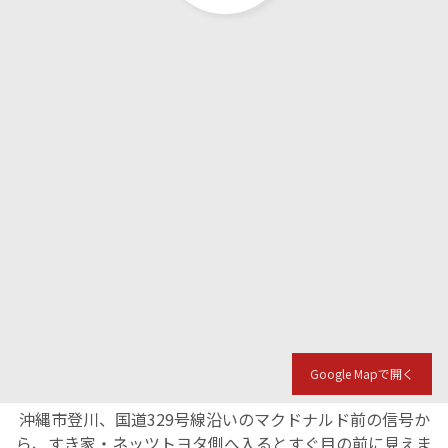
Google Mapで開く
沖縄市登川、国道329号線沿いのマクドナルド前の信号か
ら、すき家・ネッツトヨタ側へ入るとすぐ目の前に見えま