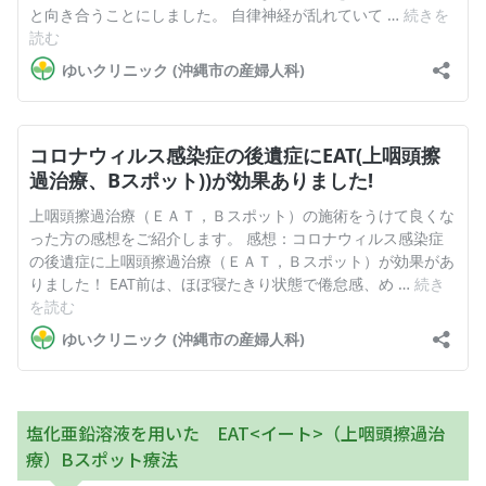
塩化亜鉛溶液を用いた EAT<イート>（上咽頭擦過治
療）Bスポット療法