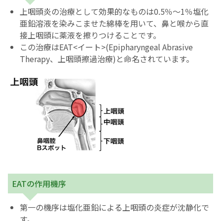
上咽頭炎の治療として効果的なものは0.5％～1％塩化
亜鉛溶液を染みこませた綿棒を用いて、鼻と喉から直
接上咽頭に薬液を擦りつけることです。
この治療はEAT<イート>(Epipharyngeal Abrasive
Therapy、上咽頭擦過治療)と命名されています。
EATの作用機序
第一の機序は塩化亜鉛による上咽頭の炎症が沈静化で
す。