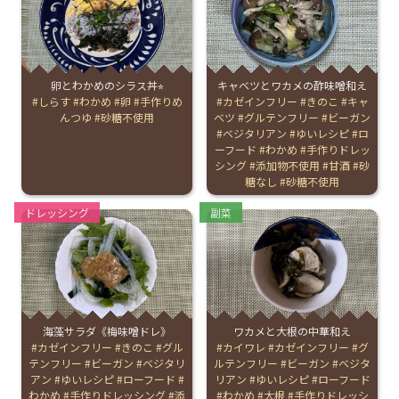
English Page
卵とわかめのシラス丼⭐︎
キャベツとワカメの酢味噌和え
Tags:
しらす
わかめ
卵
手作りめ
Tags:
カゼインフリー
きのこ
キャ
んつゆ
砂糖不使用
ベツ
グルテンフリー
ビーガン
ベジタリアン
ゆいレシピ
ロ
ーフード
わかめ
手作りドレッ
シング
添加物不使用
甘酒
砂
糖なし
砂糖不使用
Categories:
Categories:
ドレッシング
副菜
海藻サラダ《梅味噌ドレ》
ワカメと大根の中華和え
Tags:
カゼインフリー
きのこ
グル
Tags:
カイワレ
カゼインフリー
グ
テンフリー
ビーガン
ベジタリ
ルテンフリー
ビーガン
ベジタ
アン
ゆいレシピ
ローフード
リアン
ゆいレシピ
ローフード
わかめ
手作りドレッシング
添
わかめ
大根
手作りドレッシ