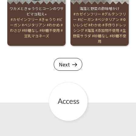
ワカメときゅうりとコーンのワサ
海藻と野菜の酢味噌かけ
ビマヨ和え⭐︎
Tags:
カゼインフリー
グルテンフリ
Tags:
カゼインフリー
きゅうり
ビ
ー
ビーガン
ベジタリアン
ゆ
ーガン
ベジタリアン
わかめ
いレシピ
わかめ
手作りドレッ
わさび
砂糖なし
砂糖不使用
シング
海藻
添加物不使用
生
豆乳マヨネーズ
野菜サラダ
砂糖なし
砂糖不使
用
Next