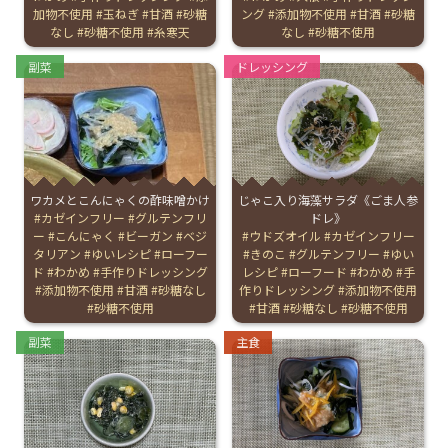
加物不使用
玉ねぎ
甘酒
砂糖
ング
添加物不使用
甘酒
砂糖
なし
砂糖不使用
糸寒天
なし
砂糖不使用
Categories:
Categories:
副菜
ドレッシング
じゃこ入り海藻サラダ《ごま人参
ワカメとこんにゃくの酢味噌かけ
ドレ》
Tags:
カゼインフリー
グルテンフリ
Tags:
ウドズオイル
カゼインフリー
ー
こんにゃく
ビーガン
ベジ
きのこ
グルテンフリー
ゆい
タリアン
ゆいレシピ
ローフー
レシピ
ローフード
わかめ
手
ド
わかめ
手作りドレッシング
作りドレッシング
添加物不使用
添加物不使用
甘酒
砂糖なし
甘酒
砂糖なし
砂糖不使用
砂糖不使用
Categories:
Categories:
副菜
主食