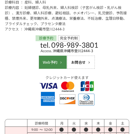
診療科目 ： 産科、婦人科
診療内容 ： 妊婦健診、母乳外来、婦人科検診（子宮がん検診・乳がん検
診）、漢方診療、婦人科診療、避妊相談、ホメオパシー、乳児健診、予防接
種、禁煙外来、更年期外来、点滴療法、栄養療法、不妊治療、生理日移動、
ブライダルチェック、プラセンタ療法
アクセス ： 沖縄県沖縄市登川2444-3
Web予約
お問合せ
クレジットカード使えます