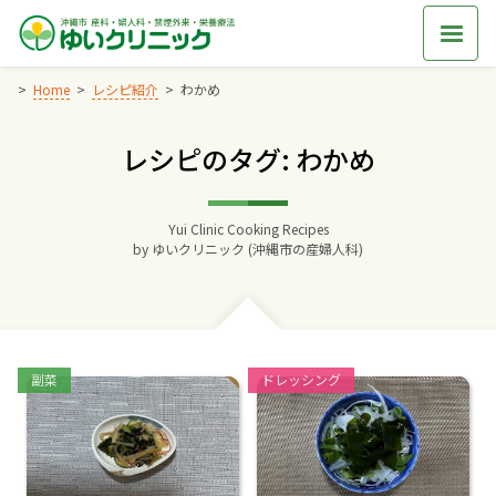
Skip
to
content
Home
レシピ紹介
わかめ
レシピのタグ: わかめ
Home
交通アクセス
Yui Clinic Cooking Recipes
by
ゆいクリニック (沖縄市の産婦人科)
院長からのごあいさつ
ゆいクリニックの経営理念
Categories:
Categories:
副菜
ドレッシング
診療料金
妊婦健診