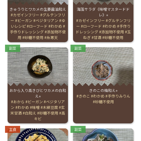
きゅうりとワカメの生姜醤油和え
海藻サラダ《味噌マスタードド
お産について
Tags:
カゼインフリー
グルテンフリ
レ》⭐︎
ー
ビーガン
ベジタリアン
ゆ
Tags:
カゼインフリー
グルテンフリ
いレシピ
ローフード
わかめ
ー
ローフード
わかめ
手作り
親と子の結びつき支援
手作りドレッシング
添加物不使
ドレッシング
添加物不使用
玉
用
砂糖不使用
糸寒天
ねぎ
甘酒
砂糖不使用
母乳育児
Categories:
Categories:
副菜
副菜
予防接種
その他の診療内容
おから入り高きびとワカメの白和
きのこの梅和え⭐︎
え⭐︎
Tags:
きのこ
わかめ
手作りみりん
‘さんルーム’ でさまざまな講座・クラス
Tags:
おから
ビーガン
ベジタリア
砂糖不使用
ン
わかめ
味噌
木綿豆腐
玄
米甘酒
白和え
砂糖不使用
高
キビ
遠方にお住まいで当院での出産を希望される方へ
Categories:
Categories:
主食
副菜
医師プロフィール