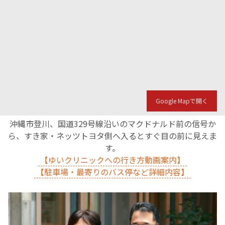
Google Mapで開く
沖縄市登川、国道329号線沿いのマクドナルド前の信号か
ら、すき家・ネッツトヨタ側へ入るとすぐ目の前に見えま
す。
【ゆいクリニックへの行き方動画案内】
【駐車場・最寄りのバス停など詳細内容】