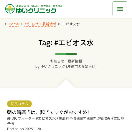
Skip
to
content
Home
お知らせ・最新情報
エピオス水
Tag: #エピオス水
Home
交通アクセス
お知らせ・最新情報
by
ゆいクリニック (沖縄市の産婦人科)
院長からのごあいさつ
ゆいクリニックの経営理念
院長コラム
診療料金
朝の歯磨きは、起きてすぐがおすすめ!
Tags:
POICウォーター
エピオス水
歯周病予防
腸内
腸内環境改善
認知症
予防
妊婦健診
Posted on
2025.1.20