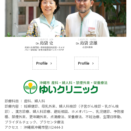
Profile
Profile
診療科目 ： 産科、婦人科
診療内容 ： 妊婦健診、母乳外来、婦人科検診（子宮がん検診・乳がん検
診）、漢方診療、婦人科診療、避妊相談、ホメオパシー、乳児健診、予防接
種、禁煙外来、更年期外来、点滴療法、栄養療法、不妊治療、生理日移動、
ブライダルチェック、プラセンタ療法
アクセス ： 沖縄県沖縄市登川2444-3