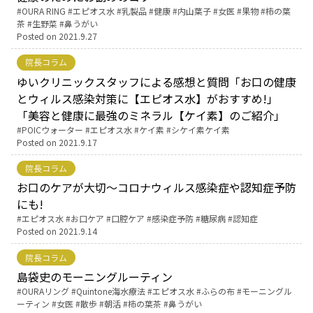
Tags:
OURA RING
エピオス水
乳製品
健康
内山葉子
女医
果物
柿の葉
茶
生野菜
鼻うがい
English Page
Posted on
2021.9.27
院長コラム
ゆいクリニックスタッフによる感想と質問「お口の健康
とウィルス感染対策に【エピオス水】がおすすめ!」
「美容と健康に最強のミネラル【ケイ素】のご紹介」
Tags:
POICウォーター
エピオス水
ケイ素
シケイ素ケイ素
Posted on
2021.9.17
院長コラム
お口のケアが大切～コロナウィルス感染症や認知症予防
にも!
Tags:
エピオス水
お口ケア
口腔ケア
感染症予防
糖尿病
認知症
Posted on
2021.9.14
院長コラム
島袋史のモーニングルーティン
Tags:
OURAリング
Quintone海水療法
エピオス水
ふらの布
モーニングル
ーティン
女医
散歩
朝活
柿の葉茶
鼻うがい