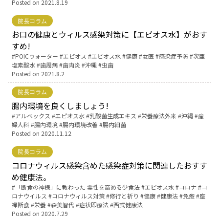
Posted on
2021.8.19
院長コラム
お口の健康とウィルス感染対策に【エピオス水】がおす
すめ!
Tags:
POICウォーター
エピオス
エピオス水
健康
女医
感染症予防
次亜
塩素酸水
歯周病
歯肉炎
沖縄
虫歯
Posted on
2021.8.2
院長コラム
腸内環境を良くしましょう!
Tags:
アルベックス
エピオス水
乳酸菌生成エキス
栄養療法外来
沖縄
産
婦人科
腸内環境
腸内環境改善
腸内細菌
Posted on
2020.11.12
院長コラム
コロナウィルス感染含めた感染症対策に関連したおすす
め健康法。
Tags:
「断食の神様」に教わった 霊性を高める少食法
エピオス水
コロナ
コ
ロナウイルス
コロナウィルス対策
修行と祈り
健康
健康法
免疫
座
禅断食
栄養
森美智代
症状即療法
西式健康法
Posted on
2020.7.29