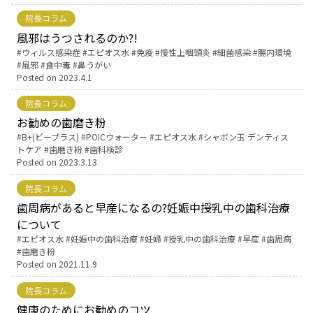
院長コラム
お産について
風邪はうつされるのか?!
Tags:
ウィルス感染症
エピオス水
免疫
慢性上咽頭炎
細菌感染
腸内環境
風邪
食中毒
鼻うがい
親と子の結びつき支援
Posted on
2023.4.1
院長コラム
母乳育児
お勧めの歯磨き粉
Tags:
B+(ビープラス)
POICウォーター
エピオス水
シャボン玉 デンティス
予防接種
トケア
歯磨き粉
歯科検診
Posted on
2023.3.13
その他の診療内容
院長コラム
歯周病があると早産になるの?妊娠中授乳中の歯科治療
について
‘さんルーム’ でさまざまな講座・クラス
Tags:
エピオス水
妊娠中の歯科治療
妊婦
授乳中の歯科治療
早産
歯周病
歯磨き粉
遠方にお住まいで当院での出産を希望される方へ
Posted on
2021.11.9
院長コラム
医師プロフィール
健康のためにお勧めのコツ