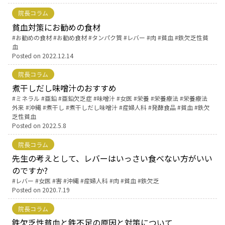
院長コラム
お産について
貧血対策にお勧めの食材
Tags:
お勧めの食材
お勧め食材
タンパク質
レバー
肉
貧血
鉄欠乏性貧
血
親と子の結びつき支援
Posted on
2022.12.14
院長コラム
母乳育児
煮干しだし味噌汁のおすすめ
Tags:
ミネラル
亜鉛
亜鉛欠乏症
味噌汁
女医
栄養
栄養療法
栄養療法
予防接種
外来
沖縄
煮干し
煮干しだし味噌汁
産婦人科
発酵食品
貧血
鉄欠
乏性貧血
Posted on
2022.5.8
その他の診療内容
院長コラム
先生の考えとして、レバーはいっさい食べない方がいい
‘さんルーム’ でさまざまな講座・クラス
のですか?
Tags:
レバー
女医
害
沖縄
産婦人科
肉
貧血
鉄欠乏
遠方にお住まいで当院での出産を希望される方へ
Posted on
2020.7.19
院長コラム
医師プロフィール
鉄欠乏性貧血と鉄不足の原因と対策について