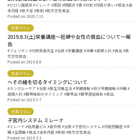
Tags:
ピロリ菌感染
ミレーナ
原因
問題点
害
対処
月経が多い
貧血
過
多月経
鉄不足
鉄剤
鉄欠乏性貧血
English Page
Posted on
2020.7.15
院長コラム
2019.8.3(土)栄養講座～妊婦や女性の貧血について～報
告
Tags:
フェリチン
内野英香先生
女医
栄養講座
沖縄
産婦人科
貧血
鉄
欠乏性貧血
Posted on
2019.8.8
院長コラム
へその緒を切るタイミングについて
Tags:
カンガルーケア
女医
新生児蘇生法
早期接触
母子早期接触
沖縄
産婦人科
臍帯結紮のタイミング
臍帯血
臍帯遅延結紮
貧血
Posted on
2019.5.7
院長コラム
子宮内システム ミレーナ
Tags:
ミレーナ
低用量ピル
副作用
女医
子宮内システム
月経困難症
沖
縄
生理痛
貧血
過多月経
鉄剤
鉄欠乏性貧血
Posted on
2019.3.3