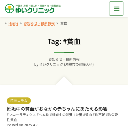
Skip
to
content
Home
お知らせ・最新情報
貧血
Tag: #貧血
Home
交通アクセス
お知らせ・最新情報
by
ゆいクリニック (沖縄市の産婦人科)
院長からのごあいさつ
ゆいクリニックの経営理念
院長コラム
診療料金
妊娠中の貧血がおなかの赤ちゃんにあたえる影響
Tags:
フローラディクス
ヘム鉄
妊娠中の栄養
栄養
貧血
鉄不足
鉄欠乏
性貧血
妊婦健診
Posted on
2025.4.7