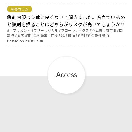
院長コラム
鉄剤内服は身体に良くないと聞きました。貧血でいるの
と鉄剤を摂ることはどちらがリスクが高いでしょうか??
Tags:
サプリメント
フリーラジカル
フローラディクス
ヘム鉄
副作用
問
題点
女医
害
活性酸素
産婦人科
貧血
鉄剤
鉄欠乏性貧血
Posted on
2018.12.30