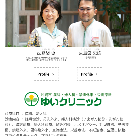
Profile
Profile
診療科目 ： 産科、婦人科
診療内容 ： 妊婦健診、母乳外来、婦人科検診（子宮がん検診・乳がん検
診）、漢方診療、婦人科診療、避妊相談、ホメオパシー、乳児健診、予防接
種、禁煙外来、更年期外来、点滴療法、栄養療法、不妊治療、生理日移動、
ブライダルチェック、プラセンタ療法