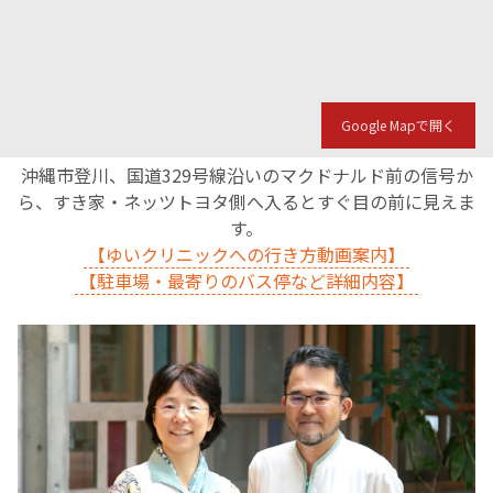
Google Mapで開く
沖縄市登川、国道329号線沿いのマクドナルド前の信号か
ら、すき家・ネッツトヨタ側へ入るとすぐ目の前に見えま
す。
【ゆいクリニックへの行き方動画案内】
【駐車場・最寄りのバス停など詳細内容】