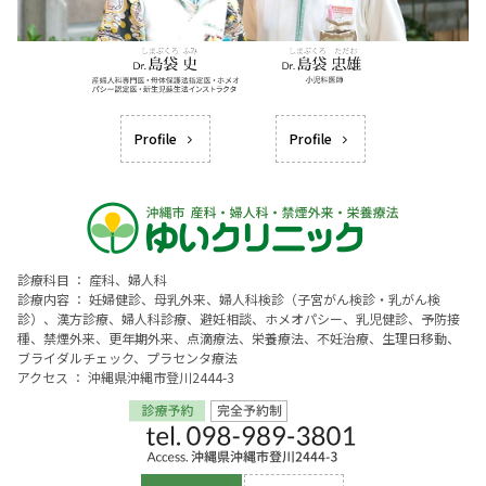
Profile
Profile
診療科目 ： 産科、婦人科
診療内容 ： 妊婦健診、母乳外来、婦人科検診（子宮がん検診・乳がん検
診）、漢方診療、婦人科診療、避妊相談、ホメオパシー、乳児健診、予防接
種、禁煙外来、更年期外来、点滴療法、栄養療法、不妊治療、生理日移動、
ブライダルチェック、プラセンタ療法
アクセス ： 沖縄県沖縄市登川2444-3