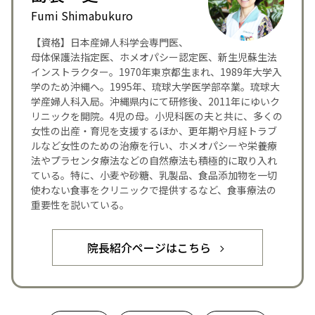
Fumi Shimabukuro
【資格】日本産婦人科学会専門医、
母体保護法指定医、ホメオパシー認定医、新生児蘇生法
インストラクター。1970年東京都生まれ、1989年大学入
学のため沖縄へ。1995年、琉球大学医学部卒業。琉球大
学産婦人科入局。沖縄県内にて研修後、2011年にゆいク
リニックを開院。4児の母。小児科医の夫と共に、多くの
女性の出産・育児を支援するほか、更年期や月経トラブ
ルなど女性のための治療を行い、ホメオパシーや栄養療
法やプラセンタ療法などの自然療法も積極的に取り入れ
ている。特に、小麦や砂糖、乳製品、食品添加物を一切
使わない食事をクリニックで提供するなど、食事療法の
重要性を説いている。
院長紹介ページはこちら