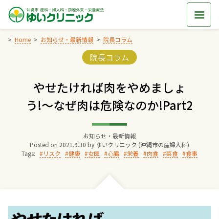
Skip
to
content
Home
お知らせ・最新情報
院長コラム
Categories:
院長コラム
Home
やせたければ肉をやめましょ
交通アクセス
う!〜なぜ肉は危険なのか!Part2
院長からのごあいさつ
お知らせ・最新情報
Posted on
2021.9.30
by
ゆいクリニック (沖縄市の産婦人科)
ゆいクリニックの経営理念
Tags:
リスク
健康
女医
心臓
栄養
肉食
菜食
食事
診療料金
妊婦健診