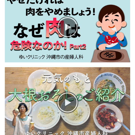
お産について
親と子の結びつき支援
母乳育児
予防接種
その他の診療内容
‘さんルーム’ でさまざまな講座・クラス
遠方にお住まいで当院での出産を希望される方へ
医師プロフィール