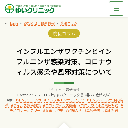
Skip
to
content
Home
お知らせ・最新情報
院長コラム
Categories:
院長コラム
Home
インフルエンザワクチンとイン
交通アクセス
フルエンザ感染対策、コロナウ
ィルス感染や風邪対策について
院長からのごあいさつ
ゆいクリニックの経営理念
お知らせ・最新情報
Posted on
2023.11.5
by
ゆいクリニック (沖縄市の産婦人科)
Tags:
インフルエンザ
インフルエンザワクチン
インフルエンザ予防接
種
ウィルス感染対策
コロナウィルス感染
コロナウイルス感染対策
診療料金
チメロサールフリー
女医
沖縄
産婦人科
風邪予防
風邪対策
妊婦健診