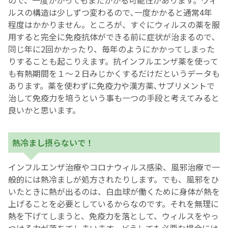
ルスの構造は少しずつ変わるので､一度かかると通常4年
程度はかかりません。ところが、すぐにウィルスの薬を服
用すると完全に免疫抗体ができる前に症状が治まるので､
同じ年に2回かかったり、毎年のようにかかってしまった
りすることも起こりえます。抗インフルエンザ薬を使って
も有熱期間を１～２日みじかくするだけだというデータも
あります。薬を使わずに免疫力や漢方薬､サプリメントで
治して免疫力を培うという事も一つの手段と考えてみると
良いかと思います。
熱冷まし摂らないで！
インフルエンザ治療やコロナウィルス感染、風邪治療で一
般的には熱冷ましが処方されたりします。でも、風邪をひ
いたときに熱が出るのは、白血球が働くために身体が熱を
上げることを必要としているからなのです。それを無理に
熱を下げてしまうと、免疫力を落として、ウィルスをやっ
つける力が落ちてしまいます。どうしても必要な場合には